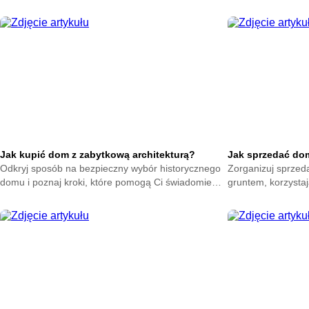
Jak kupić dom z zabytkową architekturą?
Jak sprzedać dom 
Odkryj sposób na bezpieczny wybór historycznego
Zorganizuj sprzed
domu i poznaj kroki, które pomogą Ci świadomie
gruntem, korzysta
podjąć decyzję oraz ocenić najważniejsze elementy
pomogą Ci przygot
przed zakupem.
sprawnie przeprow