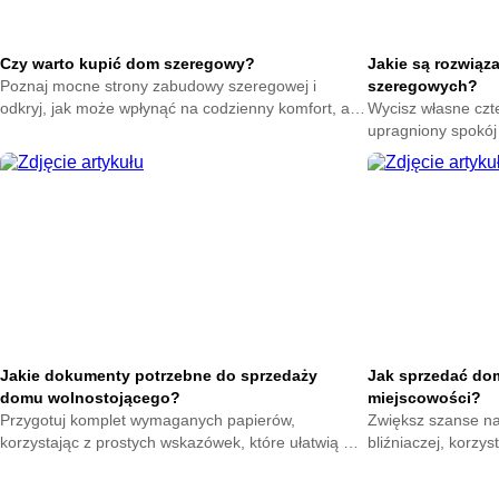
Czy warto kupić dom szeregowy?
Jakie są rozwiąz
Poznaj mocne strony zabudowy szeregowej i
szeregowych?
odkryj, jak może wpłynąć na codzienny komfort, aby
Wycisz własne czte
świadomie ocenić tę opcję i podjąć decyzję
upragniony spokój
dopasowaną do swoich potrzeb.
skuteczne ekrany 
zza bocznej ściany
Jakie dokumenty potrzebne do sprzedaży
Jak sprzedać dom
domu wolnostojącego?
miejscowości?
Przygotuj komplet wymaganych papierów,
Zwiększ szanse n
korzystając z prostych wskazówek, które ułatwią Ci
bliźniaczej, korzy
sprawne zamknięcie transakcji i zwiększą pewność
pomogą Ci przygot
podczas sprzedaży.
do lokalnych kupuj