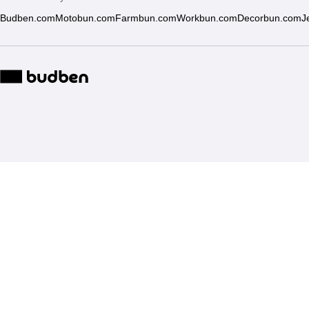
Budben.com
Motobun.com
Farmbun.com
Workbun.com
Decorbun.com
J