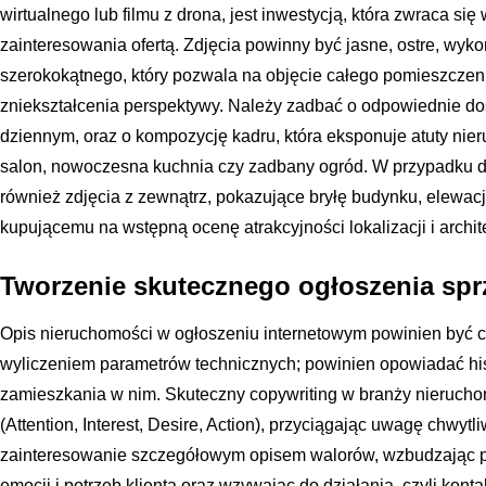
wirtualnego lub filmu z drona, jest inwestycją, która zwraca si
zainteresowania ofertą. Zdjęcia powinny być jasne, ostre, wyk
szerokokątnego, który pozwala na objęcie całego pomieszczeni
zniekształcenia perspektywy. Należy zadbać o odpowiednie doś
dziennym, oraz o kompozycję kadru, która eksponuje atuty nier
salon, nowoczesna kuchnia czy zadbany ogród. W przypadku 
również zdjęcia z zewnątrz, pokazujące bryłę budynku, elewac
kupującemu na wstępną ocenę atrakcyjności lokalizacji i archite
Tworzenie skutecznego ogłoszenia sp
Opis nieruchomości w ogłoszeniu internetowym powinien być c
wyliczeniem parametrów technicznych; powinien opowiadać hist
zamieszkania w nim. Skuteczny copywriting w branży nierucho
(Attention, Interest, Desire, Action), przyciągając uwagę chwy
zainteresowanie szczegółowym opisem walorów, wzbudzając p
emocji i potrzeb klienta oraz wzywając do działania, czyli konta