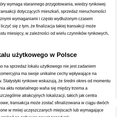
który wymaga starannego przygotowania, wiedzy rynkowej
 transakcji dotyczących mieszkań, sprzedaż nieruchomości
ficznymi wymaganiami i często wydłużonym czasem
iczyć się z tym, że finalizacja takiej transakcji może
astu miesięcy, w zależności od wielu czynników rynkowych,
okalu użytkowego w Polsce
o na sprzedaż lokalu użytkowego nie jest zadaniem
komercyjna ma swoje unikalne cechy wpływające na
. Statystyki rynkowe wskazują, że średni okres od momentu
nia aktu notarialnego waha się między trzema a
zególnie atrakcyjnych lokalizacji, takich jak centra
lowe, transakcja może zostać sfinalizowana w ciągu dwóch
łożone w mniej uczęszczanych miejscach lub wymagające