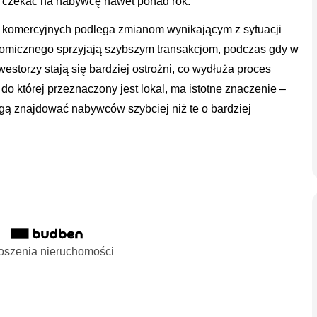
czekać na nabywcę nawet ponad rok.
 komercyjnych podlega zmianom wynikającym z sytuacji
nomicznego sprzyjają szybszym transakcjom, podczas gdy w
storzy stają się bardziej ostrożni, co wydłuża proces
do której przeznaczony jest lokal, ma istotne znaczenie –
ą znajdować nabywców szybciej niż te o bardziej
oszenia nieruchomości