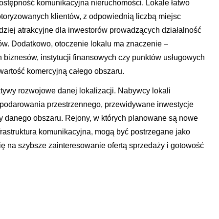
 dostępność komunikacyjna nieruchomości. Lokale łatwo
otoryzowanych klientów, z odpowiednią liczbą miejsc
dziej atrakcyjne dla inwestorów prowadzących działalność
ów. Dodatkowo, otoczenie lokalu ma znaczenie –
 biznesów, instytucji finansowych czy punktów usługowych
 wartość komercyjną całego obszaru.
ywy rozwojowe danej lokalizacji. Nabywcy lokali
spodarowania przestrzennego, przewidywane inwestycje
ndy danego obszaru. Rejony, w których planowane są nowe
frastruktura komunikacyjna, mogą być postrzegane jako
ię na szybsze zainteresowanie ofertą sprzedaży i gotowość