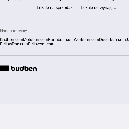
Lokale na sprzedaż
Lokale do wynajęcia
Nasze serwisy
Budben.com
Motobun.com
Farmbun.com
Workbun.com
Decorbun.com
J
FellowDoc.com
FellowVet.com