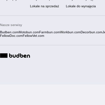
Lokale na sprzedaż
Lokale do wynajęcia
Nasze serwisy
Budben.com
Motobun.com
Farmbun.com
Workbun.com
Decorbun.com
J
FellowDoc.com
FellowVet.com