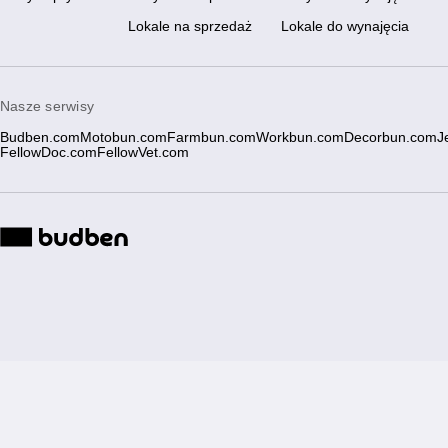
Lokale na sprzedaż
Lokale do wynajęcia
Nasze serwisy
Budben.com
Motobun.com
Farmbun.com
Workbun.com
Decorbun.com
J
FellowDoc.com
FellowVet.com