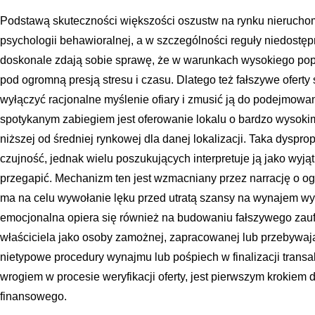
Podstawą skuteczności większości oszustw na rynku nieruchom
psychologii behawioralnej, a w szczególności reguły niedostępn
doskonale zdają sobie sprawę, że w warunkach wysokiego popy
pod ogromną presją stresu i czasu. Dlatego też fałszywe ofert
wyłączyć racjonalne myślenie ofiary i zmusić ją do podejmowa
spotykanym zabiegiem jest oferowanie lokalu o bardzo wysoki
niższej od średniej rynkowej dla danej lokalizacji. Taka dysp
czujność, jednak wielu poszukujących interpretuje ją jako wyją
przegapić. Mechanizm ten jest wzmacniany przez narrację o o
ma na celu wywołanie lęku przed utratą szansy na wynajem w
emocjonalna opiera się również na budowaniu fałszywego zau
właściciela jako osoby zamożnej, zapracowanej lub przebywaj
nietypowe procedury wynajmu lub pośpiech w finalizacji transa
wrogiem w procesie weryfikacji oferty, jest pierwszym krokie
finansowego.