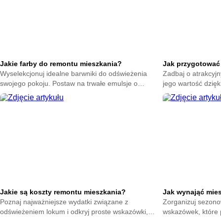
Jakie farby do remontu mieszkania?
Jak przygotować
Wyselekcjonuj idealne barwniki do odświeżenia
Zadbaj o atrakcyjn
swojego pokoju. Postaw na trwałe emulsje o
jego wartość dzięk
wysokim kryciu. Pomaluj ściany mądrze i podziwiaj
pomogą Ci stworzy
piękny dom.
zdecydowanych ku
Jakie są koszty remontu mieszkania?
Jak wynająć mie
Poznaj najważniejsze wydatki związane z
Zorganizuj sezono
odświeżeniem lokum i odkryj proste wskazówki,
wskazówek, które 