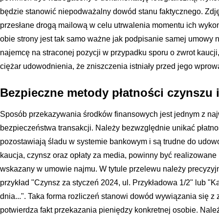
będzie stanowić niepodważalny dowód stanu faktycznego. Zdję
przesłane drogą mailową w celu utrwalenia momentu ich wykon
obie strony jest tak samo ważne jak podpisanie samej umowy 
najemcę na straconej pozycji w przypadku sporu o zwrot kaucji
ciężar udowodnienia, że zniszczenia istniały przed jego wpro
Bezpieczne metody płatności czynszu i
Sposób przekazywania środków finansowych jest jednym z na
bezpieczeństwa transakcji. Należy bezwzględnie unikać płatno
pozostawiają śladu w systemie bankowym i są trudne do udowo
kaucja, czynsz oraz opłaty za media, powinny być realizowa
wskazany w umowie najmu. W tytule przelewu należy precyzyjn
przykład "Czynsz za styczeń 2024, ul. Przykładowa 1/2" lub "
dnia...". Taka forma rozliczeń stanowi dowód wywiązania się 
potwierdza fakt przekazania pieniędzy konkretnej osobie. Nal