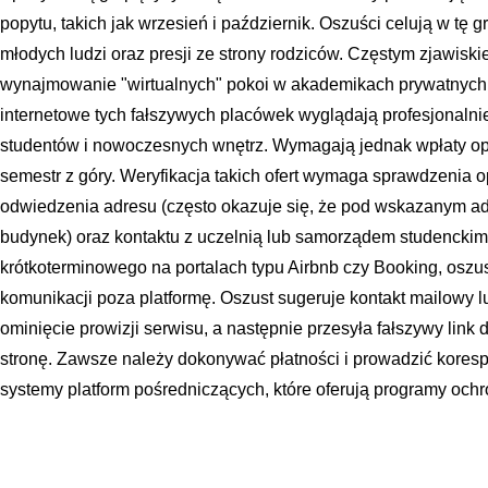
popytu, takich jak wrzesień i październik. Oszuści celują w tę
młodych ludzi oraz presji ze strony rodziców. Częstym zjawisk
wynajmowanie "wirtualnych" pokoi w akademikach prywatnych 
internetowe tych fałszywych placówek wyglądają profesjonalni
studentów i nowoczesnych wnętrz. Wymagają jednak wpłaty opł
semestr z góry. Weryfikacja takich ofert wymaga sprawdzenia op
odwiedzenia adresu (często okazuje się, że pod wskazanym adr
budynek) oraz kontaktu z uczelnią lub samorządem studencki
krótkoterminowego na portalach typu Airbnb czy Booking, osz
komunikacji poza platformę. Oszust sugeruje kontakt mailowy l
ominięcie prowizji serwisu, a następnie przesyła fałszywy link d
stronę. Zawsze należy dokonywać płatności i prowadzić koresp
systemy platform pośredniczących, które oferują programy och