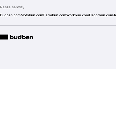
Nasze serwisy
Budben.com
Motobun.com
Farmbun.com
Workbun.com
Decorbun.com
J