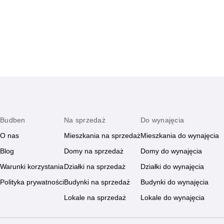
które ułatwią spokojne planowanie budżetu oraz
szybko przyciągną
dodadzą pewności w całym procesie.
wyjazd.
Budben
Na sprzedaż
Do wynajęcia
O nas
Mieszkania na sprzedaż
Mieszkania do wynajęcia
Blog
Domy na sprzedaż
Domy do wynajęcia
Warunki korzystania
Działki na sprzedaż
Działki do wynajęcia
Polityka prywatności
Budynki na sprzedaż
Budynki do wynajęcia
Lokale na sprzedaż
Lokale do wynajęcia