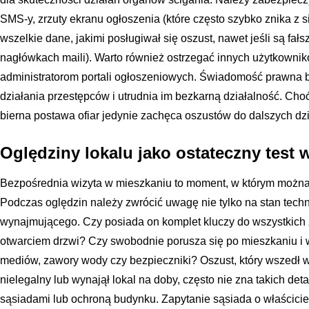
SMS-y, zrzuty ekranu ogłoszenia (które często szybko znika z s
wszelkie dane, jakimi posługiwał się oszust, nawet jeśli są fał
nagłówkach maili). Warto również ostrzegać innych użytkownikó
administratorom portali ogłoszeniowych. Świadomość prawna 
działania przestępców i utrudnia im bezkarną działalność. Ch
bierna postawa ofiar jedynie zachęca oszustów do dalszych dzi
Oględziny lokalu jako ostateczny test 
Bezpośrednia wizyta w mieszkaniu to moment, w którym można
Podczas oględzin należy zwrócić uwagę nie tylko na stan tech
wynajmującego. Czy posiada on komplet kluczy do wszystkich
otwarciem drzwi? Czy swobodnie porusza się po mieszkaniu i wi
mediów, zawory wody czy bezpieczniki? Oszust, który wszedł 
nielegalny lub wynajął lokal na doby, często nie zna takich de
sąsiadami lub ochroną budynku. Zapytanie sąsiada o właściciela