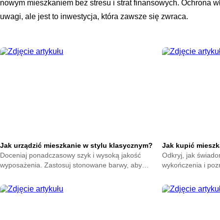
nowym mieszkaniem bez stresu i strat finansowych. Ochrona 
uwagi, ale jest to inwestycja, która zawsze się zwraca.
Jak urządzić mieszkanie w stylu klasycznym?
Jak kupić miesz
Doceniaj ponadczasowy szyk i wysoką jakość
Odkryj, jak świad
wyposażenia. Zastosuj stonowane barwy, aby
wykończenia i pozn
Twoje lokum zyskało wyjątkowy stopień tradycyjnej
ułatwią podjęcie d
wytworności.
proces z większym