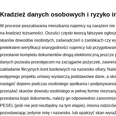
Kradzież danych osobowych i ryzyko in
W procesie poszukiwania mieszkania najemcy są narażeni nie ty
na kradzież tożsamości. Oszuści często tworzą fałszywe ogłos
skanów dowodów osobistych, zaświadczeń o zarobkach czy w
pretekstem weryfikacji wiarygodności najemcy lub przygotowan
przesłanie kompletu dokumentów drogą elektroniczną jeszcze 
danych pozwala przestępcom na zaciąganie pożyczek, zawie
zakładanie fikcyjnych kont bankowych na nazwisko ofiary. Nal
wstępnego projektu umowy wystarczą podstawowe dane, a ok
nastąpić dopiero podczas osobistego spotkania i podpisywani
przesyłać skanów dowodu osobistego w pełnej formie nieznan
przesłania kopii dokumentu, należy go odpowiednio zanonimi
PESEL (jeśli nie jest niezbędny na tym etapie), imiona rodzicó
pozostawiając jedynie imię i nazwisko, lub opatrzyć skan wy