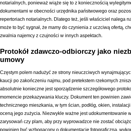
notarialnych, ponieważ wiąże się to z koniecznością wylegity
dokumentami w obecności urzędnika państwowego oraz pozos
repertoriach notarialnych. Dlatego też, jeśli właściciel nalega
może to być sygnał, że mamy do czynienia z uczciwą ofertą, 
zwalnia najemcy z czujności w innych aspektach.
Protokół zdawczo-odbiorczy jako niez
umowy
Częstym polem nadużyć ze strony nieuczciwych wynajmującyc
kaucji po zakończeniu najmu, pod pretekstem rzekomych znisz
absolutnie konieczne jest sporządzenie szczegółowego proto
momencie przekazywania kluczy. Dokument ten powinien zawie
technicznego mieszkania, w tym ścian, podłóg, okien, instalacj
oceną jego zużycia. Niezwykle ważne jest udokumentowanie wsz
zarysowań czy plam, aby przy wyprowadzce nie zostać obciążo
powinien być wzbogacony o dokumentację fotograficzną, wykon