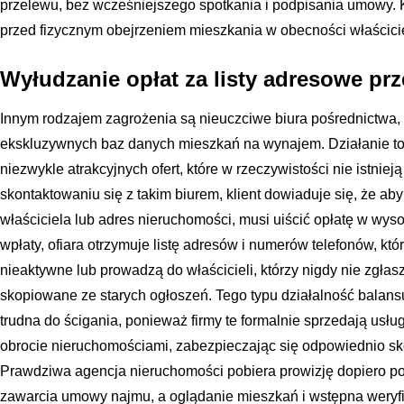
przelewu, bez wcześniejszego spotkania i podpisania umowy. K
przed fizycznym obejrzeniem mieszkania w obecności właścicie
Wyłudzanie opłat za listy adresowe p
Innym rodzajem zagrożenia są nieuczciwe biura pośrednictwa, 
ekskluzywnych baz danych mieszkań na wynajem. Działanie to 
niezwykle atrakcyjnych ofert, które w rzeczywistości nie istniej
skontaktowaniu się z takim biurem, klient dowiaduje się, że a
właściciela lub adres nieruchomości, musi uiścić opłatę w wyso
wpłaty, ofiara otrzymuje listę adresów i numerów telefonów, któ
nieaktywne lub prowadzą do właścicieli, którzy nigdy nie zgłasz
skopiowane ze starych ogłoszeń. Tego typu działalność balansu
trudna do ścigania, ponieważ firmy te formalnie sprzedają usłu
obrocie nieruchomościami, zabezpieczając się odpowiednio s
Prawdziwa agencja nieruchomości pobiera prowizję dopiero 
zawarcia umowy najmu, a oglądanie mieszkań i wstępna weryfik