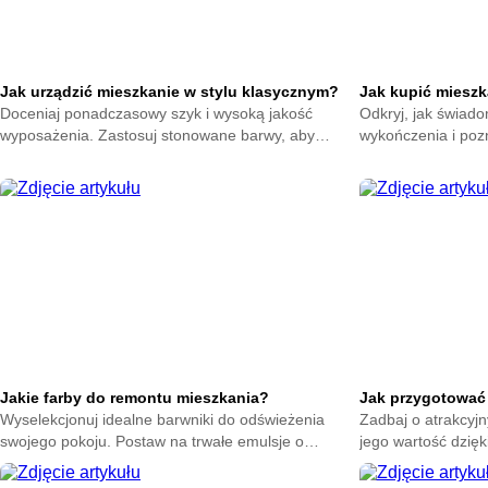
Jak urządzić mieszkanie w stylu klasycznym?
Jak kupić miesz
Doceniaj ponadczasowy szyk i wysoką jakość
Odkryj, jak świad
wyposażenia. Zastosuj stonowane barwy, aby
wykończenia i pozn
Twoje lokum zyskało wyjątkowy stopień tradycyjnej
ułatwią podjęcie d
wytworności.
proces z większym
Jakie farby do remontu mieszkania?
Jak przygotować
Wyselekcjonuj idealne barwniki do odświeżenia
Zadbaj o atrakcyjn
swojego pokoju. Postaw na trwałe emulsje o
jego wartość dzięk
wysokim kryciu. Pomaluj ściany mądrze i podziwiaj
pomogą Ci stworzy
piękny dom.
zdecydowanych ku