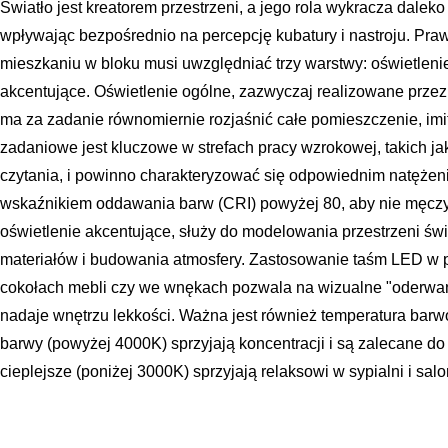
Światło jest kreatorem przestrzeni, a jego rola wykracza dalek
wpływając bezpośrednio na percepcję kubatury i nastroju. Praw
mieszkaniu w bloku musi uwzględniać trzy warstwy: oświetleni
akcentujące. Oświetlenie ogólne, zazwyczaj realizowane przez
ma za zadanie równomiernie rozjaśnić całe pomieszczenie, imit
zadaniowe jest kluczowe w strefach pracy wzrokowej, takich jak
czytania, i powinno charakteryzować się odpowiednim natężen
wskaźnikiem oddawania barw (CRI) powyżej 80, aby nie męczy
oświetlenie akcentujące, służy do modelowania przestrzeni św
materiałów i budowania atmosfery. Zastosowanie taśm LED w 
cokołach mebli czy we wnękach pozwala na wizualne "oderwani
nadaje wnętrzu lekkości. Ważna jest również temperatura barw
barwy (powyżej 4000K) sprzyjają koncentracji i są zalecane do
cieplejsze (poniżej 3000K) sprzyjają relaksowi w sypialni i salo