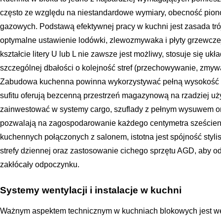
często ze względu na niestandardowe wymiary, obecność pionów
gazowych. Podstawą efektywnej pracy w kuchni jest zasada trój
optymalne ustawienie lodówki, zlewozmywaka i płyty grzewcze
kształcie litery U lub L nie zawsze jest możliwy, stosuje się u
szczególnej dbałości o kolejność stref (przechowywanie, zmyw
Zabudowa kuchenna powinna wykorzystywać pełną wysokość p
sufitu oferują bezcenną przestrzeń magazynową na rzadziej uż
zainwestować w systemy cargo, szuflady z pełnym wysuwem or
pozwalają na zagospodarowanie każdego centymetra szeście
kuchennych połączonych z salonem, istotna jest spójność styli
strefy dziennej oraz zastosowanie cichego sprzętu AGD, aby o
zakłócały odpoczynku.
Systemy wentylacji i instalacje w kuchni
Ważnym aspektem technicznym w kuchniach blokowych jest we