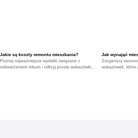
Jakie są koszty remontu mieszkania?
Jak wynająć mie
Poznaj najważniejsze wydatki związane z
Zorganizuj sezono
odświeżeniem lokum i odkryj proste wskazówki,
wskazówek, które 
które ułatwią spokojne planowanie budżetu oraz
szybko przyciągną
dodadzą pewności w całym procesie.
wyjazd.