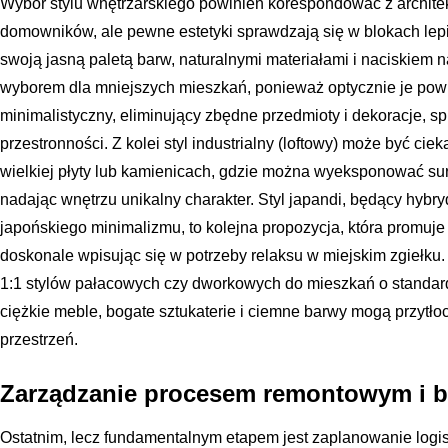
Wybór stylu wnętrzarskiego powinien korespondować z architek
domowników, ale pewne estetyki sprawdzają się w blokach lepie
swoją jasną paletą barw, naturalnymi materiałami i naciskiem n
wyborem dla mniejszych mieszkań, ponieważ optycznie je powię
minimalistyczny, eliminujący zbędne przedmioty i dekoracje, s
przestronności. Z kolei styl industrialny (loftowy) może być c
wielkiej płyty lub kamienicach, gdzie można wyeksponować sur
nadając wnętrzu unikalny charakter. Styl japandi, będący hybry
japońskiego minimalizmu, to kolejna propozycja, która promuje n
doskonale wpisując się w potrzeby relaksu w miejskim zgiełku. 
1:1 stylów pałacowych czy dworkowych do mieszkań o standa
ciężkie meble, bogate sztukaterie i ciemne barwy mogą przytłoc
przestrzeń.
Zarządzanie procesem remontowym i 
Ostatnim, lecz fundamentalnym etapem jest zaplanowanie logis