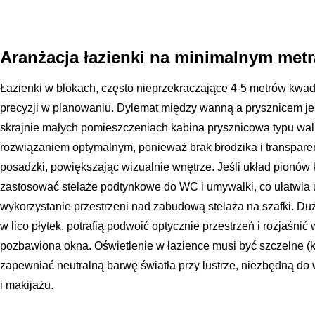
Aranżacja łazienki na minimalnym met
Łazienki w blokach, często nieprzekraczające 4-5 metrów kwa
precyzji w planowaniu. Dylemat między wanną a prysznicem j
skrajnie małych pomieszczeniach kabina prysznicowa typu wal
rozwiązaniem optymalnym, ponieważ brak brodzika i transparen
posadzki, powiększając wizualnie wnętrze. Jeśli układ pionów 
zastosować stelaże podtynkowe do WC i umywalki, co ułatwia u
wykorzystanie przestrzeni nad zabudową stelaża na szafki. Duże
w lico płytek, potrafią podwoić optycznie przestrzeń i rozjaśnić 
pozbawiona okna. Oświetlenie w łazience musi być szczelne (k
zapewniać neutralną barwę światła przy lustrze, niezbędną d
i makijażu.