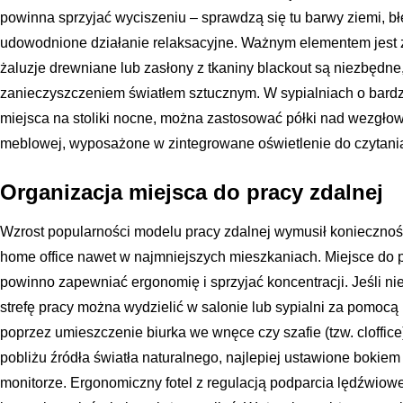
powinna sprzyjać wyciszeniu – sprawdzą się tu barwy ziemi, błęk
udowodnione działanie relaksacyjne. Ważnym elementem jest za
żaluzje drewniane lub zasłony z tkaniny blackout są niezbędn
zanieczyszczeniem światłem sztucznym. W sypialniach o bard
miejsca na stoliki nocne, można zastosować półki nad wezgł
meblowej, wyposażone w zintegrowane oświetlenie do czytani
Organizacja miejsca do pracy zdalnej
Wzrost popularności modelu pracy zdalnej wymusił konieczn
home office nawet w najmniejszych mieszkaniach. Miejsce do 
powinno zapewniać ergonomię i sprzyjać koncentracji. Jeśli 
strefę pracy można wydzielić w salonie lub sypialni za pomocą 
poprzez umieszczenie biurka we wnęce czy szafie (tzw. cloffic
pobliżu źródła światła naturalnego, najlepiej ustawione bokiem
monitorze. Ergonomiczny fotel z regulacją podparcia lędźwiow