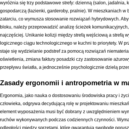
wyróżnia się trzy podstawowe strefy: dzienną (salon, jadalnia, 
gospodarczą (łazienki, garderoby, pralnie). W mieszkaniach w b
zatarciu, co wymusza stosowanie rozwiązań hybrydowych. Aby
bloku, należy przeprowadzić analizę ścieżek komunikacyjnych, 
najczęściej. Unikanie kolizji między strefą wejściową a stref
logicznego ciągu technologicznego w kuchni to priorytety. W 
staje się wydzielanie podstref za pomocą rozwiązań niemateria
oświetlenia, zmiana faktury posadzki czy zastosowanie ażurowy
przepływu światła, a jednocześnie psychologicznie dzielą prze
Zasady ergonomii i antropometria w m
Ergonomia, jako nauka o dostosowaniu środowiska pracy i życ
człowieka, odgrywa decydującą rolę w projektowaniu mieszkań
element wyposażenia musi być dobrany z uwzględnieniem wymi
ruchów wykonywanych podczas codziennych czynności. Wyma
odległości między sprzętami, które gwarantują swobodę porusz