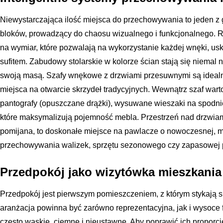
Niewystarczająca ilość miejsca do przechowywania to jeden
bloków, prowadzący do chaosu wizualnego i funkcjonalnego
na wymiar, które pozwalają na wykorzystanie każdej wnęki, usk
sufitem. Zabudowy stolarskie w kolorze ścian stają się niemal 
swoją masą. Szafy wnękowe z drzwiami przesuwnymi są idealne
miejsca na otwarcie skrzydeł tradycyjnych. Wewnątrz szaf war
pantografy (opuszczane drążki), wysuwane wieszaki na spodnie, 
które maksymalizują pojemność mebla. Przestrzeń nad drzwiam
pomijana, to doskonałe miejsce na pawlacze o nowoczesnej, mi
przechowywania walizek, sprzętu sezonowego czy zapasowej p
Przedpokój jako wizytówka mieszkania
Przedpokój jest pierwszym pomieszczeniem, z którym stykają s
aranżacja powinna być zarówno reprezentacyjna, jak i wysoce 
często wąskie, ciemne i nieustawne. Aby poprawić ich proporcje,