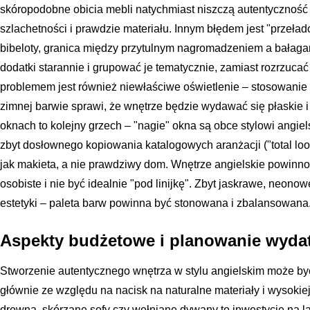
skóropodobne obicia mebli natychmiast niszczą autentyczność st
szlachetności i prawdzie materiału. Innym błędem jest "przeład
bibeloty, granica między przytulnym nagromadzeniem a bałaga
dodatki starannie i grupować je tematycznie, zamiast rozrzuca
problemem jest również niewłaściwe oświetlenie – stosowanie 
zimnej barwie sprawi, że wnętrze będzie wydawać się płaskie i 
oknach to kolejny grzech – "nagie" okna są obce stylowi angie
zbyt dosłownego kopiowania katalogowych aranżacji ("total loo
jak makieta, a nie prawdziwy dom. Wnętrze angielskie powinn
osobiste i nie być idealnie "pod linijkę". Zbyt jaskrawe, neonow
estetyki – paleta barw powinna być stonowana i zbalansowana
Aspekty budżetowe i planowanie wyda
Stworzenie autentycznego wnętrza w stylu angielskim może b
głównie ze względu na nacisk na naturalne materiały i wysokiej
drewna, skórzane sofy czy wełniane dywany to inwestycje na la