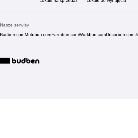
Lokale na sprzedaż
Lokale do wynajęcia
Nasze serwisy
Budben.com
Motobun.com
Farmbun.com
Workbun.com
Decorbun.com
J