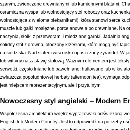
szarym, zwieńczone drewnianymi lub kamiennymi blatami. Cha
ceramiczna wyspa lub wolnostojący stół roboczy oraz kuchenk
wolnostojąca z wieloma piekarnikami), która stanowi serce kuc
muszle lub gałki mosiężne, porcelanowe albo drewniane. Na o
naczynia, słoiki z przetworami i miedziane garnki. Jadalnia an
solidny stół z drewna, otoczony krzesłami, które mogą być ta
na siedziska. Nad stołem wisi nisko opuszczony żyrandol. W j
lub witryny na zastawę stołową. Ważnym elementem jest tekstyln
serwetki, często lniane lub bawełniane, haftowane lub w kwiat
zwłaszcza popołudniowej herbaty (afternoon tea), wymaga odpo
jest miejscem reprezentacyjnym, ale i przytulnym.
Nowoczesny styl angielski – Modern E
Współczesna architektura wnętrz wypracowała odświeżoną wer
English lub Modern Country. Jest to odpowiedź na potrzeby osó
ale obawiają się przytłoczenia nadmiarem wzorów i ciemnych b