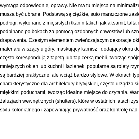
wymaga odpowiedniej oprawy. Nie ma tu miejsca na minimaliz
muszą być ubrane. Podstawą są ciężkie, suto marszczone zasło
podłogi, wykonane z mięsistych tkanin takich jak aksamit, tafta
podpinane po bokach za pomocą ozdobnych chwostów lub sznu
drapowania. Częstym elementem zwieńczającym dekorację okienn
materiału wiszący u góry, maskujący karnisz i dodający oknu 
często korespondują z tapetą lub tapicerką mebli, tworząc sp
mniejszych okien lub kuchni i łazienek, popularne są rolety rzym
są bardziej praktyczne, ale wciąż bardzo stylowe. W oknach ty
charakterystyczne dla architektury brytyjskiej, często urządza
miękkimi poduchami, tworząc idealne miejsce do czytania. Wa
żaluzjach wewnętrznych (shutters), które w ostatnich latach zy
stylu kolonialnego i zapewniając prywatność oraz kontrolę nad