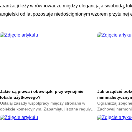
aranżacji leży w równowadze między elegancją a swobodą, luk
angielski od lat pozostaje niedoścignionym wzorem przytulnej 
Jakie są prawa i obowiązki przy wynajmie
Jak urządzić pokó
lokalu użytkowego?
minimalistyczny
Ustalaj zasady współpracy między stronami w
Ograniczaj zbędne
obiekcie komercyjnym. Zapamiętuj istotne reguły
Zachowuj harmoni
najmu. Dbaj o własne interesy oraz spokój w firmie
sypialni. Podziwia
teraz.
swoim mieszkaniu