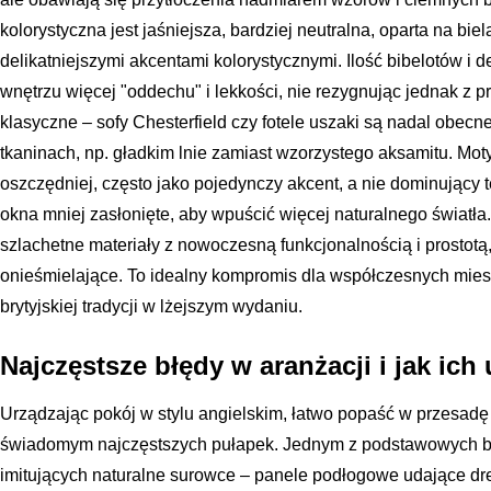
kolorystyczna jest jaśniejsza, bardziej neutralna, oparta na bie
delikatniejszymi akcentami kolorystycznymi. Ilość bibelotów i 
wnętrzu więcej "oddechu" i lekkości, nie rezygnując jednak z p
klasyczne – sofy Chesterfield czy fotele uszaki są nadal obec
tkaninach, np. gładkim lnie zamiast wzorzystego aksamitu. Mo
oszczędniej, często jako pojedynczy akcent, a nie dominujący 
okna mniej zasłonięte, aby wpuścić więcej naturalnego światła. 
szlachetne materiały z nowoczesną funkcjonalnością i prostotą,
onieśmielające. To idealny kompromis dla współczesnych mie
brytyjskiej tradycji w lżejszym wydaniu.
Najczęstsze błędy w aranżacji i jak ich
Urządzając pokój w stylu angielskim, łatwo popaść w przesadę 
świadomym najczęstszych pułapek. Jednym z podstawowych bł
imitujących naturalne surowce – panele podłogowe udające dre