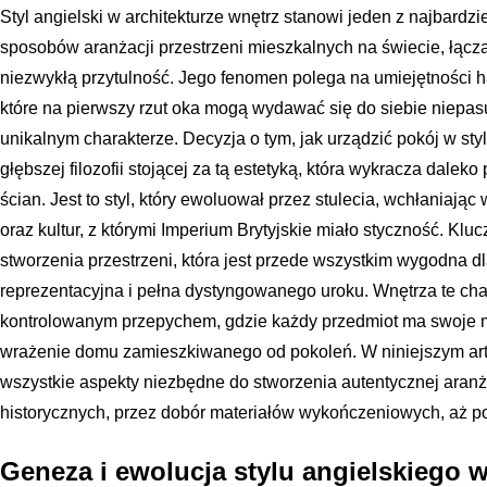
Styl angielski w architekturze wnętrz stanowi jeden z najbardz
sposobów aranżacji przestrzeni mieszkalnych na świecie, łączą
niezwykłą przytulność. Jego fenomen polega na umiejętności 
które na pierwszy rzut oka mogą wydawać się do siebie niepas
unikalnym charakterze. Decyzja o tym, jak urządzić pokój w st
głębszej filozofii stojącej za tą estetyką, która wykracza dalek
ścian. Jest to styl, który ewoluował przez stulecia, wchłaniają
oraz kultur, z którymi Imperium Brytyjskie miało styczność. Kl
stworzenia przestrzeni, która jest przede wszystkim wygodna 
reprezentacyjna i pełna dystyngowanego uroku. Wnętrza te cha
kontrolowanym przepychem, gdzie każdy przedmiot ma swoje mie
wrażenie domu zamieszkiwanego od pokoleń. W niniejszym ar
wszystkie aspekty niezbędne do stworzenia autentycznej aranża
historycznych, przez dobór materiałów wykończeniowych, aż po
Geneza i ewolucja stylu angielskiego 