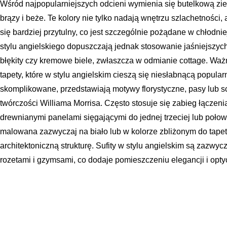
Wśród najpopularniejszych odcieni wymienia się butelkową ziel
brązy i beże. Te kolory nie tylko nadają wnętrzu szlachetności, 
się bardziej przytulny, co jest szczególnie pożądane w chłodni
stylu angielskiego dopuszczają jednak stosowanie jaśniejszych
błękity czy kremowe biele, zwłaszcza w odmianie cottage. W
tapety, które w stylu angielskim cieszą się niesłabnącą popula
skomplikowane, przedstawiają motywy florystyczne, pasy lub 
twórczości Williama Morrisa. Często stosuje się zabieg łączenia
drewnianymi panelami sięgającymi do jednej trzeciej lub połow
malowana zazwyczaj na biało lub w kolorze zbliżonym do tape
architektoniczną strukturę. Sufity w stylu angielskim są zazwycz
rozetami i gzymsami, co dodaje pomieszczeniu elegancji i opt