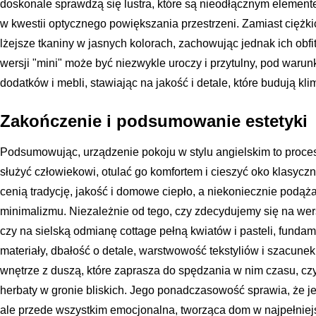
doskonale sprawdzą się lustra, które są nieodłącznym element
w kwestii optycznego powiększania przestrzeni. Zamiast ciężk
lżejsze tkaniny w jasnych kolorach, zachowując jednak ich obfit
wersji "mini" może być niezwykle uroczy i przytulny, pod waru
dodatków i mebli, stawiając na jakość i detale, które budują kli
Zakończenie i podsumowanie estetyki
Podsumowując, urządzenie pokoju w stylu angielskim to proces
służyć człowiekowi, otulać go komfortem i cieszyć oko klasyczn
cenią tradycję, jakość i domowe ciepło, a niekoniecznie podąż
minimalizmu. Niezależnie od tego, czy zdecydujemy się na wers
czy na sielską odmianę cottage pełną kwiatów i pasteli, fundam
materiały, dbałość o detale, warstwowość tekstyliów i szacunek d
wnętrze z duszą, które zaprasza do spędzania w nim czasu, czy
herbaty w gronie bliskich. Jego ponadczasowość sprawia, że jes
ale przede wszystkim emocjonalna, tworząca dom w najpełnie