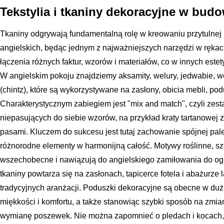
Tekstylia i tkaniny dekoracyjne w bud
Tkaniny odgrywają fundamentalną rolę w kreowaniu przytulnej 
angielskich, będąc jednym z najważniejszych narzędzi w rękach 
łączenia różnych faktur, wzorów i materiałów, co w innych est
W angielskim pokoju znajdziemy aksamity, welury, jedwabie, w
(chintz), które są wykorzystywane na zasłony, obicia mebli, pod
Charakterystycznym zabiegiem jest "mix and match", czyli zes
niepasujących do siebie wzorów, na przykład kraty tartanowej 
pasami. Kluczem do sukcesu jest tutaj zachowanie spójnej palet
różnorodne elementy w harmonijną całość. Motywy roślinne, szc
wszechobecne i nawiązują do angielskiego zamiłowania do og
tkaniny powtarza się na zasłonach, tapicerce fotela i abażurze
tradycyjnych aranżacji. Poduszki dekoracyjne są obecne w dużej
miękkości i komfortu, a także stanowiąc szybki sposób na zmi
wymianę poszewek. Nie można zapomnieć o pledach i kocach,