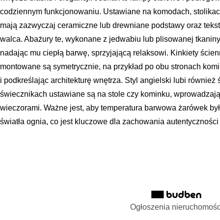
codziennym funkcjonowaniu. Ustawiane na komodach, stolikach
mają zazwyczaj ceramiczne lub drewniane podstawy oraz teksty
walca. Abażury te, wykonane z jedwabiu lub plisowanej tkaniny,
nadając mu ciepłą barwę, sprzyjającą relaksowi. Kinkiety ście
montowane są symetrycznie, na przykład po obu stronach komink
i podkreślając architekturę wnętrza. Styl angielski lubi również
świecznikach ustawiane są na stole czy kominku, wprowadzając
wieczorami. Ważne jest, aby temperatura barwowa żarówek była
światła ognia, co jest kluczowe dla zachowania autentyczności 
Ogłoszenia nieruchomośc