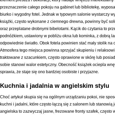
przeznaczenie całego pokoju na gabinet lub bibliotekę, wypos
biurko i wygodny fotel. Jednak w typowym salonie wystarczy wyd
książki, często wykonane z ciemnego drewna, powinny być soli
oraz przeplatane drobnymi bibelotami. Kącik do czytania to pr
podnóżkiem, ustawiony w pobliżu okna lub kominka, z dobrą 
odpowiednie światło. Obok fotela powinien stać mały stolik na od
Atmosfera tego miejsca powinna sprzyjać skupieniu i relaksowi.
traktowane z szacunkiem, często oprawione w skórę lub posia
sobie stanowi walor estetyczny. Obecność książek ociepla wnęt
sprawia, że staje się ono bardziej osobiste i przyjazne.
Kuchnia i jadalnia w angielskim stylu
Choć artykuł skupia się na ogólnym urządzaniu pokoi, nie spos
kuchni i jadalni, które często łączą się z salonem lub stanowią
angielska to zazwyczaj jasne, frezowane fronty szafek, częst