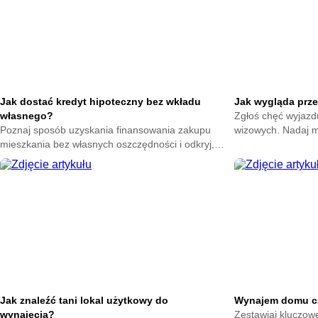
Jak dostać kredyt hipoteczny bez wkładu
Jak wygląda prz
własnego?
Zgłoś chęć wyjazdu
Poznaj sposób uzyskania finansowania zakupu
wizowych. Nadaj m
mieszkania bez własnych oszczędności i odkryj,
Rozpocznij amery
jakie warunki trzeba spełnić, by skorzystać z takiej
Ciebie stanie.
możliwości. Zdobądź jasne wprowadzenie do
tematu.
Jak znaleźć tani lokal użytkowy do
Wynajem domu cz
wynajęcia?
Zestawiaj kluczowe