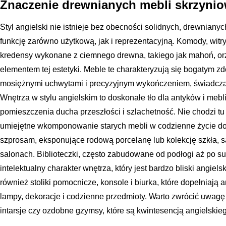
Znaczenie drewnianych mebli skrzynio
Styl angielski nie istnieje bez obecności solidnych, drewnianyc
funkcję zarówno użytkową, jak i reprezentacyjną. Komody, witryny
kredensy wykonane z ciemnego drewna, takiego jak mahoń, or
elementem tej estetyki. Meble te charakteryzują się bogatym z
mosiężnymi uchwytami i precyzyjnym wykończeniem, świadczą
Wnętrza w stylu angielskim to doskonałe tło dla antyków i meb
pomieszczenia ducha przeszłości i szlachetność. Nie chodzi t
umiejętne wkomponowanie starych mebli w codzienne życie d
szprosam, eksponujące rodową porcelanę lub kolekcję szkła, 
salonach. Biblioteczki, często zabudowane od podłogi aż po su
intelektualny charakter wnętrza, który jest bardzo bliski angie
również stoliki pomocnicze, konsole i biurka, które dopełniają
lampy, dekoracje i codzienne przedmioty. Warto zwrócić uwagę n
intarsje czy ozdobne gzymsy, które są kwintesencją angielskieg