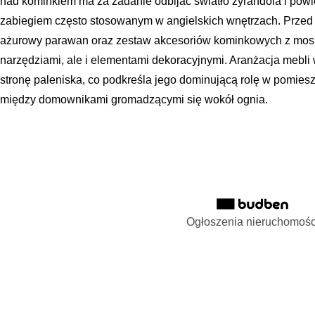
nad kominkiem ma za zadanie odbijać światło żyrandola i powię
zabiegiem często stosowanym w angielskich wnętrzach. Przed
ażurowy parawan oraz zestaw akcesoriów kominkowych z mosiądzu
narzędziami, ale i elementami dekoracyjnymi. Aranżacja mebl
stronę paleniska, co podkreśla jego dominującą rolę w pomiesz
między domownikami gromadzącymi się wokół ognia.
Ogłoszenia nieruchomośc