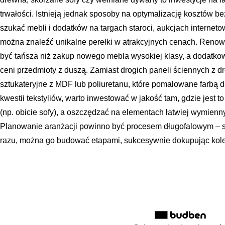
trwałości. Istnieją jednak sposoby na optymalizację kosztów be
szukać mebli i dodatków na targach staroci, aukcjach internet
można znaleźć unikalne perełki w atrakcyjnych cenach. Renow
być tańsza niż zakup nowego mebla wysokiej klasy, a dodatkowo
ceni przedmioty z duszą. Zamiast drogich paneli ściennych z 
sztukateryjne z MDF lub poliuretanu, które pomalowane farbą d
kwestii tekstyliów, warto inwestować w jakość tam, gdzie jest 
(np. obicie sofy), a oszczędzać na elementach łatwiej wymienn
Planowanie aranżacji powinno być procesem długofalowym – sty
razu, można go budować etapami, sukcesywnie dokupując kol