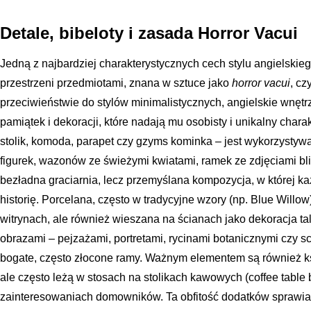
Detale, bibeloty i zasada Horror Vacui
Jedną z najbardziej charakterystycznych cech stylu angielskieg
przestrzeni przedmiotami, znana w sztuce jako
horror vacui
, cz
przeciwieństwie do stylów minimalistycznych, angielskie wnętrze
pamiątek i dekoracji, które nadają mu osobisty i unikalny char
stolik, komoda, parapet czy gzyms kominka – jest wykorzystywa
figurek, wazonów ze świeżymi kwiatami, ramek ze zdjęciami blis
bezładna graciarnia, lecz przemyślana kompozycja, w której k
historię. Porcelana, często w tradycyjne wzory (np. Blue Willow
witrynach, ale również wieszana na ścianach jako dekoracja t
obrazami – pejzażami, portretami, rycinami botanicznymi czy 
bogate, często złocone ramy. Ważnym elementem są również ksią
ale często leżą w stosach na stolikach kawowych (coffee table
zainteresowaniach domowników. Ta obfitość dodatków sprawia, ż