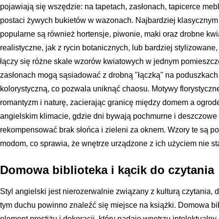
pojawiają się wszędzie: na tapetach, zasłonach, tapicerce mebl
postaci żywych bukietów w wazonach. Najbardziej klasycznym 
popularne są również hortensje, piwonie, maki oraz drobne kw
realistyczne, jak z rycin botanicznych, lub bardziej stylizowane
łączy się różne skale wzorów kwiatowych w jednym pomieszcze
zasłonach mogą sąsiadować z drobną "łączką" na poduszkach.
kolorystyczną, co pozwala uniknąć chaosu. Motywy florystycz
romantyzm i naturę, zacierając granicę między domem a ogrodem
angielskim klimacie, gdzie dni bywają pochmurne i deszczowe
rekompensować brak słońca i zieleni za oknem. Wzory te są p
modom, co sprawia, że wnętrze urządzone z ich użyciem nie sta
Domowa biblioteka i kącik do czytania
Styl angielski jest nierozerwalnie związany z kulturą czytani
tym duchu powinno znaleźć się miejsce na książki. Domowa bibli
element prestiżu i dekoracji, który nadaje wnętrzu intelektualn