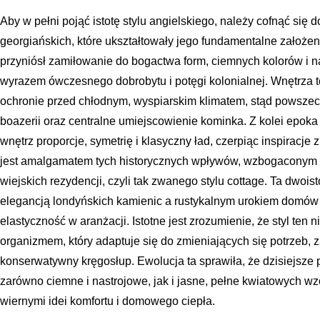
Aby w pełni pojąć istotę stylu angielskiego, należy cofnąć się 
georgiańskich, które ukształtowały jego fundamentalne założen
przyniósł zamiłowanie do bogactwa form, ciemnych kolorów i 
wyrazem ówczesnego dobrobytu i potęgi kolonialnej. Wnętrza t
ochronie przed chłodnym, wyspiarskim klimatem, stąd powszech
boazerii oraz centralne umiejscowienie kominka. Z kolei epoka
wnętrz proporcje, symetrię i klasyczny ład, czerpiąc inspiracje 
jest amalgamatem tych historycznych wpływów, wzbogaconym o
wiejskich rezydencji, czyli tak zwanego stylu cottage. Ta dwois
elegancją londyńskich kamienic a rustykalnym urokiem domów 
elastyczność w aranżacji. Istotne jest zrozumienie, że styl ten 
organizmem, który adaptuje się do zmieniających się potrzeb,
konserwatywny kręgosłup. Ewolucja ta sprawiła, że dzisiejsze
zarówno ciemne i nastrojowe, jak i jasne, pełne kwiatowych w
wiernymi idei komfortu i domowego ciepła.