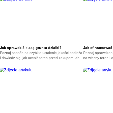
ocenić warunki prz
Jak sprawdzić klasę gruntu działki?
Jak sfinansować 
Poznaj sposób na szybkie ustalenie jakości podłoża
Poznaj sprawdzon
i dowiedz się, jak ocenić teren przed zakupem, aby
na własny teren i 
podjąć pewną decyzję i uniknąć kosztownych
pomogą Ci działać
niespodzianek.
inwestycję bez zb