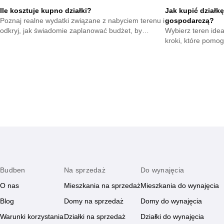
Ile kosztuje kupno działki?
Jak kupić działk
Poznaj realne wydatki związane z nabyciem terenu i
gospodarczą?
odkryj, jak świadomie zaplanować budżet, by
Wybierz teren idea
podjąć pewną decyzję oraz uniknąć niepotrzebnych
kroki, które pomog
kosztów.
świadomie podjąć 
planowanej działal
Budben
Na sprzedaż
Do wynajęcia
O nas
Mieszkania na sprzedaż
Mieszkania do wynajęcia
Blog
Domy na sprzedaż
Domy do wynajęcia
Warunki korzystania
Działki na sprzedaż
Działki do wynajęcia