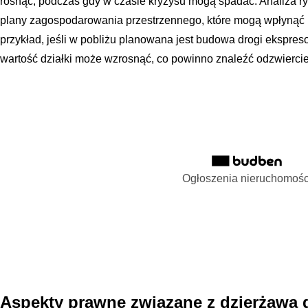
rosnąć, podczas gdy w czasie kryzysu mogą spadać. Analiza 
plany zagospodarowania przestrzennego, które mogą wpłynąć n
przykład, jeśli w pobliżu planowana jest budowa drogi ekspre
wartość działki może wzrosnąć, co powinno znaleźć odzwierci
Ogłoszenia nieruchomośc
Aspekty prawne związane z dzierżawą d