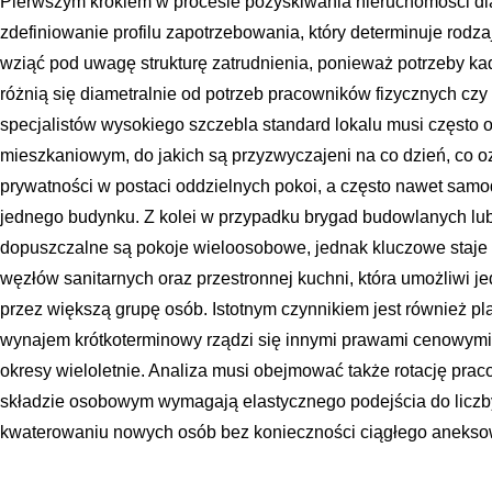
Pierwszym krokiem w procesie pozyskiwania nieruchomości dla
zdefiniowanie profilu zapotrzebowania, który determinuje rodz
wziąć pod uwagę strukturę zatrudnienia, ponieważ potrzeby kad
różnią się diametralnie od potrzeb pracowników fizycznych c
specjalistów wysokiego szczebla standard lokalu musi częst
mieszkaniowym, do jakich są przyzwyczajeni na co dzień, co 
prywatności w postaci oddzielnych pokoi, a często nawet sam
jednego budynku. Z kolei w przypadku brygad budowlanych lu
dopuszczalne są pokoje wieloosobowe, jednak kluczowe staje 
węzłów sanitarnych oraz przestronnej kuchni, która umożliwi
przez większą grupę osób. Istotnym czynnikiem jest również pl
wynajem krótkoterminowy rządzi się innymi prawami cenowymi
okresy wieloletnie. Analiza musi obejmować także rotację pra
składzie osobowym wymagają elastycznego podejścia do liczb
kwaterowaniu nowych osób bez konieczności ciągłego aneks