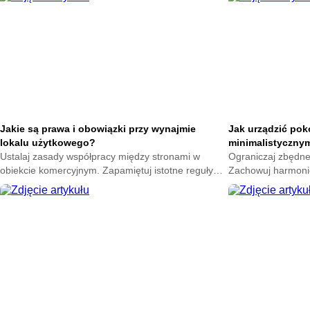
Jakie są prawa i obowiązki przy wynajmie
Jak urządzić pokó
lokalu użytkowego?
minimalistyczny
Ustalaj zasady współpracy między stronami w
Ograniczaj zbędne
obiekcie komercyjnym. Zapamiętuj istotne reguły
Zachowuj harmoni
najmu. Dbaj o własne interesy oraz spokój w firmie
sypialni. Podziwia
teraz.
swoim mieszkaniu