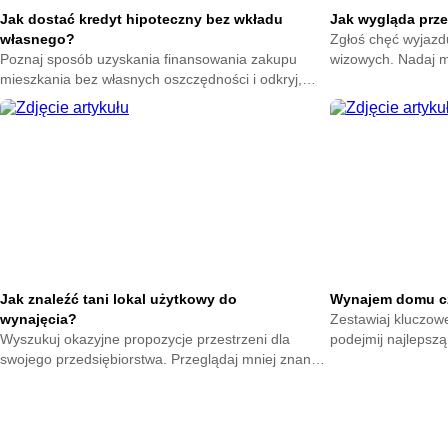
Jak dostać kredyt hipoteczny bez wkładu
Jak wygląda prz
własnego?
Zgłoś chęć wyjazdu
Poznaj sposób uzyskania finansowania zakupu
wizowych. Nadaj m
mieszkania bez własnych oszczędności i odkryj,
Rozpocznij amery
jakie warunki trzeba spełnić, by skorzystać z takiej
Ciebie stanie.
możliwości. Zdobądź jasne wprowadzenie do
tematu.
Jak znaleźć tani lokal użytkowy do
Wynajem domu cz
wynajęcia?
Zestawiaj kluczowe
Wyszukuj okazyjne propozycje przestrzeni dla
podejmij najlepszą
swojego przedsiębiorstwa. Przeglądaj mniej znane
strony różnych lok
portale aukcyjne. Zmniejszaj stałe nakłady na start
pracy.