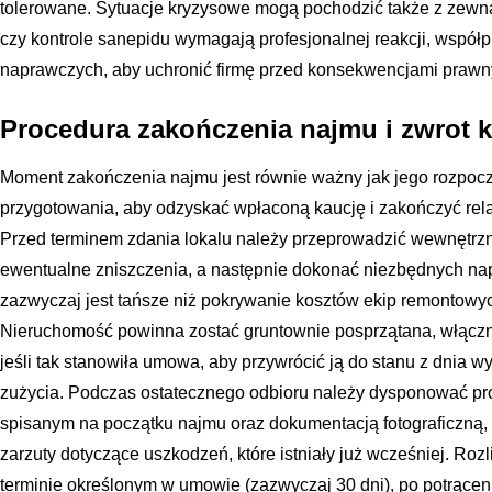
tolerowane. Sytuacje kryzysowe mogą pochodzić także z zewnątr
czy kontrole sanepidu wymagają profesjonalnej reakcji, współp
naprawczych, aby uchronić firmę przed konsekwencjami prawnym
Procedura zakończenia najmu i zwrot k
Moment zakończenia najmu jest równie ważny jak jego rozpoc
przygotowania, aby odzyskać wpłaconą kaucję i zakończyć rela
Przed terminem zdania lokalu należy przeprowadzić wewnętrzną
ewentualne zniszczenia, a następnie dokonać niezbędnych na
zazwyczaj jest tańsze niż pokrywanie kosztów ekip remontowyc
Nieruchomość powinna zostać gruntownie posprzątana, włączn
jeśli tak stanowiła umowa, aby przywrócić ją do stanu z dnia
zużycia. Podczas ostatecznego odbioru należy dysponować p
spisanym na początku najmu oraz dokumentacją fotograficzną,
zarzuty dotyczące uszkodzeń, które istniały już wcześniej. Roz
terminie określonym w umowie (zazwyczaj 30 dni), po potrące