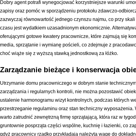
Dobry agent potrafi wynegocjować korzystniejsze warunki um
zapisy oraz pomóc w sporządzeniu protokołu zdawczo-odbiorcz
zazwyczaj równowartość jednego czynszu najmu, co przy skali
czasu jest wydatkiem uzasadnionym ekonomicznie. Alternatywą
oferującymi gotowe kwatery pracownicze, które zajmują się k
media, sprzątanie i wymianę pościeli, co zdejmuje z pracodaw
choć wiąże się z wyższą stawką jednostkową za łóżko.
Zarządzanie bieżące i konserwacja obi
Utrzymanie domu pracowniczego w dobrym stanie techniczny
zarządzania i regularnych kontroli, nie można pozostawić obi
ustalenie harmonogramu wizyt kontrolnych, podczas których wer
przestrzeganie regulaminu oraz stan techniczny wyposażenia.
warto zatrudnić zewnętrzną firmę sprzątającą, która raz w tygo
gruntownie posprząta części wspólne, kuchnię i łazienki, co za
gdyż pracownicy rzadko przykładają należytą wagę do dokładn