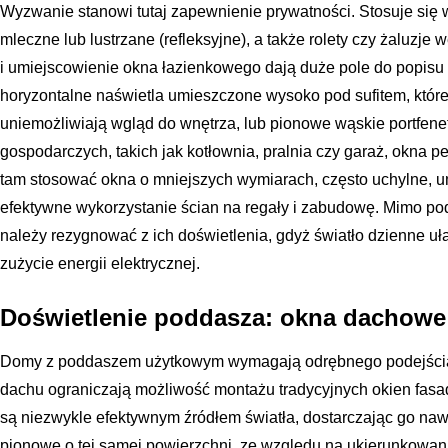
Wyzwanie stanowi tutaj zapewnienie prywatności. Stosuje się 
mleczne lub lustrzane (refleksyjne), a także rolety czy żaluzje
i umiejscowienie okna łazienkowego dają duże pole do popisu d
horyzontalne naświetla umieszczone wysoko pod sufitem, które
uniemożliwiają wgląd do wnętrza, lub pionowe wąskie portfen
gospodarczych, takich jak kotłownia, pralnia czy garaż, okna peł
tam stosować okna o mniejszych wymiarach, często uchylne, 
efektywne wykorzystanie ścian na regały i zabudowę. Mimo pod
należy rezygnować z ich doświetlenia, gdyż światło dzienne u
zużycie energii elektrycznej.
Doświetlenie poddasza: okna dachowe 
Domy z poddaszem użytkowym wymagają odrębnego podejścia d
dachu ograniczają możliwość montażu tradycyjnych okien fas
są niezwykle efektywnym źródłem światła, dostarczając go naw
pionowe o tej samej powierzchni, ze względu na ukierunkowan