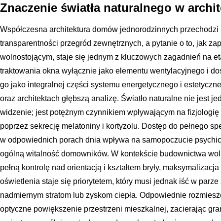
Znaczenie światła naturalnego w archi
Współczesna architektura domów jednorodzinnych przechodzi 
transparentności przegród zewnętrznych, a pytanie o to, jak 
wolnostojącym, staje się jednym z kluczowych zagadnień na et
traktowania okna wyłącznie jako elementu wentylacyjnego i do
go jako integralnej części systemu energetycznego i estetyc
oraz architektach głębszą analizę. Światło naturalne nie jest
widzenie; jest potężnym czynnikiem wpływającym na fizjologię
poprzez sekrecję melatoniny i kortyzolu. Dostęp do pełnego 
w odpowiednich porach dnia wpływa na samopoczucie psychicz
ogólną witalność domowników. W kontekście budownictwa wol
pełną kontrolę nad orientacją i kształtem bryły, maksymalizacj
oświetlenia staje się priorytetem, który musi jednak iść w parz
nadmiernym stratom lub zyskom ciepła. Odpowiednie rozmiesz
optyczne powiększenie przestrzeni mieszkalnej, zacierając gr