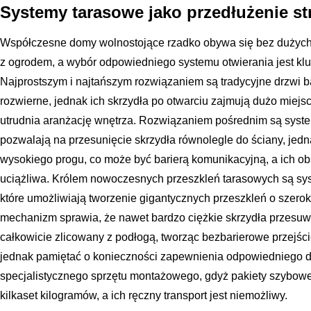
Systemy tarasowe jako przedłużenie st
Współczesne domy wolnostojące rzadko obywa się bez dużych wy
z ogrodem, a wybór odpowiedniego systemu otwierania jest klucz
Najprostszym i najtańszym rozwiązaniem są tradycyjne drzwi 
rozwierne, jednak ich skrzydła po otwarciu zajmują dużo miej
utrudnia aranżację wnętrza. Rozwiązaniem pośrednim są syst
pozwalają na przesunięcie skrzydła równolegle do ściany, jed
wysokiego progu, co może być barierą komunikacyjną, a ich o
uciążliwa. Królem nowoczesnych przeszkleń tarasowych są s
które umożliwiają tworzenie gigantycznych przeszkleń o szerok
mechanizm sprawia, że nawet bardzo ciężkie skrzydła przesuwa
całkowicie zlicowany z podłogą, tworząc bezbarierowe przejści
jednak pamiętać o konieczności zapewnienia odpowiedniego d
specjalistycznego sprzętu montażowego, gdyż pakiety szyb
kilkaset kilogramów, a ich ręczny transport jest niemożliwy.