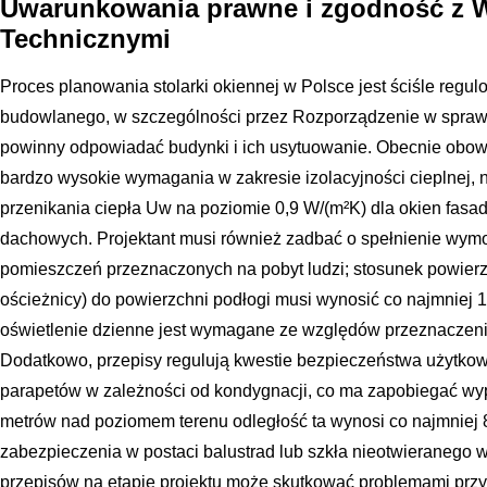
Uwarunkowania prawne i zgodność z 
Technicznymi
Proces planowania stolarki okiennej w Polsce jest ściśle regu
budowlanego, w szczególności przez Rozporządzenie w spraw
powinny odpowiadać budynki i ich usytuowanie. Obecnie obow
bardzo wysokie wymagania w zakresie izolacyjności cieplnej,
przenikania ciepła Uw na poziomie 0,9 W/(m²K) dla okien fasad
dachowych. Projektant musi również zadbać o spełnienie wym
pomieszczeń przeznaczonych na pobyt ludzi; stosunek powierzc
ościeżnicy) do powierzchni podłogi musi wynosić co najmniej 
oświetlenie dzienne jest wymagane ze względów przeznaczenia
Dodatkowo, przepisy regulują kwestie bezpieczeństwa użytkow
parapetów w zależności od kondygnacji, co ma zapobiegać wy
metrów nad poziomem terenu odległość ta wynosi co najmniej
zabezpieczenia w postaci balustrad lub szkła nieotwieranego w
przepisów na etapie projektu może skutkować problemami przy