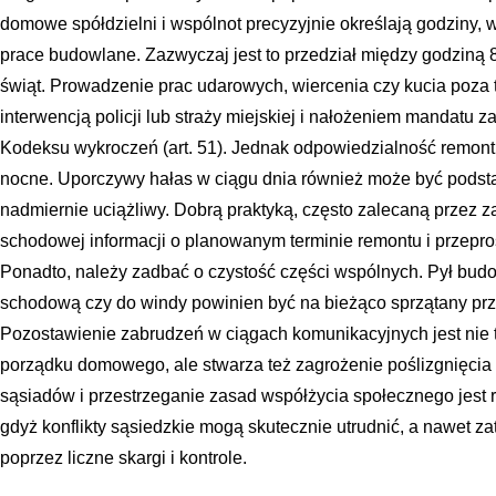
domowe spółdzielni i wspólnot precyzyjnie określają godziny,
prace budowlane. Zazwyczaj jest to przedział między godziną 8
świąt. Prowadzenie prac udarowych, wiercenia czy kucia poza
interwencją policji lub straży miejskiej i nałożeniem mandatu 
Kodeksu wykroczeń (art. 51). Jednak odpowiedzialność remon
nocne. Uporczywy hałas w ciągu dnia również może być podstawą
nadmiernie uciążliwy. Dobrą praktyką, często zalecaną przez z
schodowej informacji o planowanym terminie remontu i przepro
Ponadto, należy zadbać o czystość części wspólnych. Pył bud
schodową czy do windy powinien być na bieżąco sprzątany prz
Pozostawienie zabrudzeń w ciągach komunikacyjnych jest nie 
porządku domowego, ale stwarza też zagrożenie poślizgnięcia 
sąsiadów i przestrzeganie zasad współżycia społecznego jest
gdyż konflikty sąsiedzkie mogą skutecznie utrudnić, a nawet 
poprzez liczne skargi i kontrole.