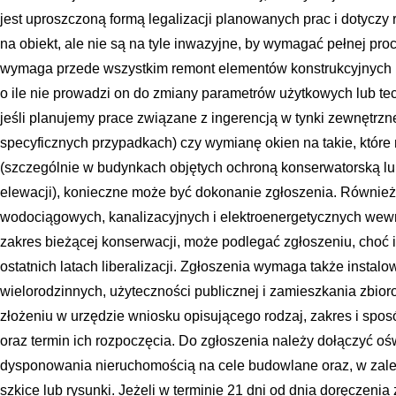
jest uproszczoną formą legalizacji planowanych prac i dotyczy
na obiekt, ale nie są na tyle inwazyjne, by wymagać pełnej pro
wymaga przede wszystkim remont elementów konstrukcyjnych 
o ile nie prowadzi on do zmiany parametrów użytkowych lub te
jeśli planujemy prace związane z ingerencją w tynki zewnętrzn
specyficznych przypadkach) czy wymianę okien na takie, które 
(szczególnie w budynkach objętych ochroną konserwatorską l
elewacji), konieczne może być dokonanie zgłoszenia. Również 
wodociągowych, kanalizacyjnych i elektroenergetycznych wewn
zakres bieżącej konserwacji, może podlegać zgłoszeniu, choć i
ostatnich latach liberalizacji. Zgłoszenia wymaga także insta
wielorodzinnych, użyteczności publicznej i zamieszkania zbio
złożeniu w urzędzie wniosku opisującego rodzaj, zakres i sp
oraz termin ich rozpoczęcia. Do zgłoszenia należy dołączyć 
dysponowania nieruchomością na cele budowlane oraz, w zale
szkice lub rysunki. Jeżeli w terminie 21 dni od dnia doręczenia