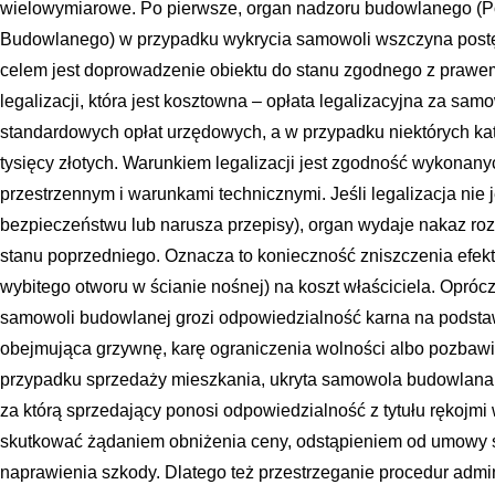
wielowymiarowe. Po pierwsze, organ nadzoru budowlanego (P
Budowlanego) w przypadku wykrycia samowoli wszczyna postę
celem jest doprowadzenie obiektu do stanu zgodnego z prawe
legalizacji, która jest kosztowna – opłata legalizacyjna za s
standardowych opłat urzędowych, a w przypadku niektórych kat
tysięcy złotych. Warunkiem legalizacji jest zgodność wykonan
przestrzennym i warunkami technicznymi. Jeśli legalizacja nie 
bezpieczeństwu lub narusza przepisy), organ wydaje nakaz rozb
stanu poprzedniego. Oznacza to konieczność zniszczenia efe
wybitego otworu w ścianie nośnej) na koszt właściciela. Opróc
samowoli budowlanej grozi odpowiedzialność karna na podst
obejmująca grzywnę, karę ograniczenia wolności albo pozbawi
przypadku sprzedaży mieszkania, ukryta samowola budowlana
za którą sprzedający ponosi odpowiedzialność z tytułu rękojm
skutkować żądaniem obniżenia ceny, odstąpieniem od umowy s
naprawienia szkody. Dlatego też przestrzeganie procedur admin