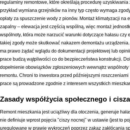
regulaminy remontowe, które określają procedurę uzyskiwania
przykład wymiana grzejników na inny typ często wymaga zgody 
opłaty za spuszczenie wody z pionów. Montaż klimatyzacji na el
zapalny – elewacja jest częścią wspólną, więc montaż jednos
wspólnoty, która może narzucić warunki dotyczące hałasu czy es
takiej zgody może skutkować nakazem demontażu urządzenia. 
ma prawo żądać wglądu do dokumentacji projektowej lub opini
prace budzą wątpliwości co do bezpieczeństwa konstrukcji. Do
dopełnienie obowiązków zgłoszeniowych wewnątrz wspólnoty
remontu. Chroni to inwestora przed późniejszymi roszczeniami i
prace są prowadzone zgodnie z interesem wszystkich mieszka
Zasady współżycia społecznego i cisz
Remont mieszkania jest uciążliwy dla otoczenia, generuje hałas
nie definiuje wprost pojęcia "ciszy nocnej" w ustawie (jest to 
uregulowane w prawie wykroczeń poprzez zakaz zakłócania sp