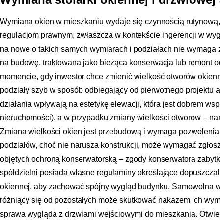
Wymiana okien w mieszkaniu wydaje się czynnością rutynową,
regulacjom prawnym, zwłaszcza w kontekście ingerencji w wy
na nowe o takich samych wymiarach i podziałach nie wymaga 
na budowę, traktowana jako bieżąca konserwacja lub remont o
momencie, gdy inwestor chce zmienić wielkość otworów okiennyc
podziały szyb w sposób odbiegający od pierwotnego projektu a
działania wpływają na estetykę elewacji, która jest dobrem w
nieruchomości), a w przypadku zmiany wielkości otworów – nar
Zmiana wielkości okien jest przebudową i wymaga pozwolenia 
podziałów, choć nie narusza konstrukcji, może wymagać zgło
objętych ochroną konserwatorską – zgody konserwatora zabyt
spółdzielni posiada własne regulaminy określające dopuszczalną
okiennej, aby zachować spójny wygląd budynku. Samowolna w
różniący się od pozostałych może skutkować nakazem ich wymi
sprawa wygląda z drzwiami wejściowymi do mieszkania. Otwier