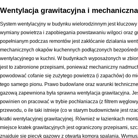
Wentylacja grawitacyjna i mechaniczna
System wentylacyjny w budynku wielorodzinnym jest kluczowy
wymiany powietrza i zapobiegania powstawaniu wilgoci oraz 
popełnianym podczas remontów jest zakłócanie działania wenty
mechanicznych okapów kuchennych podłączonych bezpośredn
wentylacyjnego w kuchni. W budynkach wyposażonych w zbiorcz
jest to zabronione przepisami, ponieważ mechaniczny nadmuc
powodować cofanie się zużytego powietrza (i zapachów) do m
tego samego pionu. Prawo budowlane oraz warunki techniczne
gazową zapewniona była sprawna wentylacja grawitacyjna. Je
powinien on pracować w trybie pochłaniacza (z filtrem węglo
przewodu, o ile taki istnieje (co w starym budownictwie jest rz
kratki wentylacyjnej grawitacyjnej. Również w łazienkach mo
miejsce kratek grawitacyjnych jest ograniczony przepisami, sz
znajduje się piecyk gazowy z otwartą komorą spalania. Wymu