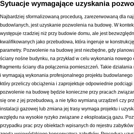
Sytuacje wymagające uzyskania pozwo
Najbardziej sformalizowaną procedurą, zarezerwowaną dla na
budowlanych, jest uzyskanie pozwolenia na budowę. W kontekś
występuje rzadziej niż przy budowie domu, ale jest bezwzglę
kwalifikowanych jako przebudowa, która ingeruje w konstrukcj
parametry. Pozwolenie na budowę jest niezbędne, gdy planow
ściany nośne budynku, na przykład w celu wykonania nowego 
fragmentu ściany dla połączenia pomieszczeń. Takie działania 
i wymagają wykonania profesjonalnego projektu budowlanego 
który przeliczy obciążenia i zaprojektuje odpowiednie podciąg
pozwolenie na budowę będzie konieczne przy pracach związany
się one z jej przebudową, a nie tylko wymianą urządzeń czy 
instalacji gazowej lub zmiana jej trasy wymaga projektu i uzysk
względu na wysokie ryzyko związane z eksploatacją gazu. Po
przypadku prac przy obiektach wpisanych do rejestru zabytków 
zgoda wojewódzkiego konserwatora zabytków. Procedura uzys