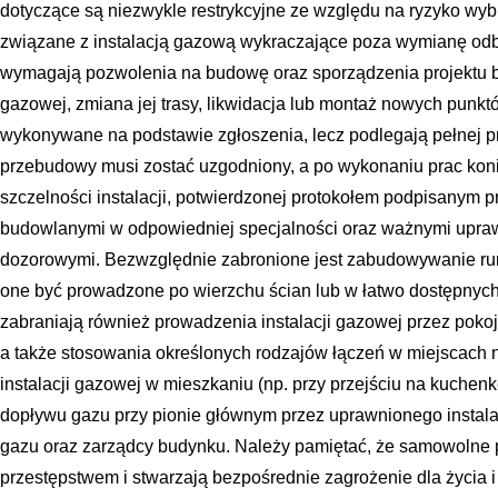
dotyczące są niezwykle restrykcyjne ze względu na ryzyko wyb
związane z instalacją gazową wykraczające poza wymianę odbio
wymagają pozwolenia na budowę oraz sporządzenia projektu 
gazowej, zmiana jej trasy, likwidacja lub montaż nowych punk
wykonywane na podstawie zgłoszenia, lecz podlegają pełnej pr
przebudowy musi zostać uzgodniony, a po wykonaniu prac kon
szczelności instalacji, potwierdzonej protokołem podpisanym 
budowlanymi w odpowiedniej specjalności oraz ważnymi upraw
dozorowymi. Bezwzględnie zabronione jest zabudowywanie ru
one być prowadzone po wierzchu ścian lub w łatwo dostępnyc
zabraniają również prowadzenia instalacji gazowej przez poko
a także stosowania określonych rodzajów łączeń w miejscach 
instalacji gazowej w mieszkaniu (np. przy przejściu na kuchenk
dopływu gazu przy pionie głównym przez uprawnionego instalat
gazu oraz zarządcy budynku. Należy pamiętać, że samowolne pr
przestępstwem i stwarzają bezpośrednie zagrożenie dla życia 