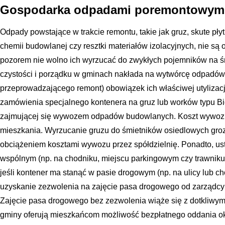
Gospodarka odpadami poremontowymi
Odpady powstające w trakcie remontu, takie jak gruz, skute płyt
chemii budowlanej czy resztki materiałów izolacyjnych, nie 
pozorem nie wolno ich wyrzucać do zwykłych pojemników na ś
czystości i porządku w gminach nakłada na wytwórcę odpadów
przeprowadzającego remont) obowiązek ich właściwej utylizacj
zamówienia specjalnego kontenera na gruz lub worków typu Bi
zajmującej się wywozem odpadów budowlanych. Koszt wywozu l
mieszkania. Wyrzucanie gruzu do śmietników osiedlowych gr
obciążeniem kosztami wywozu przez spółdzielnię. Ponadto, ust
wspólnym (np. na chodniku, miejscu parkingowym czy trawniku
jeśli kontener ma stanąć w pasie drogowym (np. na ulicy lub ch
uzyskanie zezwolenia na zajęcie pasa drogowego od zarządcy d
Zajęcie pasa drogowego bez zezwolenia wiąże się z dotkliwymi
gminy oferują mieszkańcom możliwość bezpłatnego oddania ok