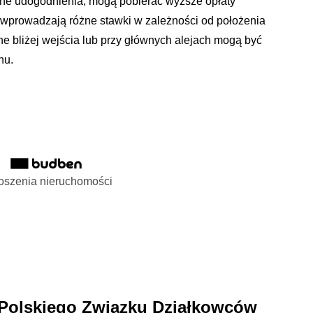
inne udogodnienia, mogą pobierać wyższe opłaty
wprowadzają różne stawki w zależności od położenia
one bliżej wejścia lub przy głównych alejach mogą być
nu.
oszenia nieruchomości
Polskiego Związku Działkowców