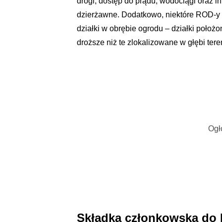
drogi, dostęp do prądu, wodociągi oraz 
dzierżawne. Dodatkowo, niektóre ROD-y 
działki w obrębie ogrodu – działki położ
droższe niż te zlokalizowane w głębi tere
Ogł
Składka członkowska do 