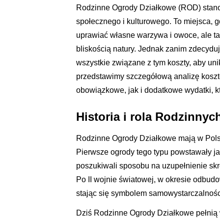
Rodzinne Ogrody Działkowe (ROD) stanow
społecznego i kulturowego. To miejsca, g
uprawiać własne warzywa i owoce, ale ta
bliskością natury. Jednak zanim zdecydu
wszystkie związane z tym koszty, aby un
przedstawimy szczegółową analizę koszt
obowiązkowe, jak i dodatkowe wydatki, kt
Historia i rola Rodzinn
Rodzinne Ogrody Działkowe mają w Polsce
Pierwsze ogrody tego typu powstawały ja
poszukiwali sposobu na uzupełnienie sk
Po II wojnie światowej, w okresie odbud
stając się symbolem samowystarczalności
Dziś Rodzinne Ogrody Działkowe pełnią 