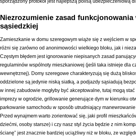
sporządzony protokół jest najlepszą polisą ubezpieczeniową d
Niezrozumienie zasad funkcjonowania
sąsiedzkiej
Zamieszkanie w domu szeregowym wiąże się z wejściem w specy
różni się zarówno od anonimowości wielkiego bloku, jak i nie
Częstym błędem jest ignorowanie niepisanych zasad panujący
regulaminów wspólnoty mieszkaniowej (jeśli taka istnieje dla c
wewnętrznej). Domy szeregowe charakteryzują się dużą bliskoś
oddzielone są jedynie niską siatką, a podjazdy sąsiadują bezp
w innej zabudowie mogłyby być akceptowalne, tutaj mogą stać 
imprezy w ogrodzie, grillowanie generujące dym w kierunku ot
parkowanie samochodu w sposób utrudniający manewrowanie i
Przed wynajmem warto zorientować się, jaki profil mieszkańców
dziećmi, osoby starsze) i czy nasz styl życia będzie z nim komp
ścianę" jest znacznie bardziej uciążliwy niż w bloku, ze wzglę