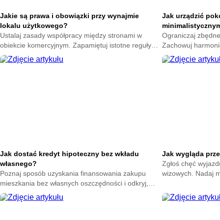
Jakie są prawa i obowiązki przy wynajmie
Jak urządzić pokó
lokalu użytkowego?
minimalistyczny
Ustalaj zasady współpracy między stronami w
Ograniczaj zbędne
obiekcie komercyjnym. Zapamiętuj istotne reguły
Zachowuj harmoni
najmu. Dbaj o własne interesy oraz spokój w firmie
sypialni. Podziwia
teraz.
swoim mieszkaniu
Jak dostać kredyt hipoteczny bez wkładu
Jak wygląda prz
własnego?
Zgłoś chęć wyjazdu
Poznaj sposób uzyskania finansowania zakupu
wizowych. Nadaj m
mieszkania bez własnych oszczędności i odkryj,
Rozpocznij amery
jakie warunki trzeba spełnić, by skorzystać z takiej
Ciebie stanie.
możliwości. Zdobądź jasne wprowadzenie do
tematu.