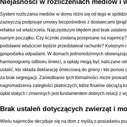
Niejasności w rozliczeniach mediów 
System rozliczania mediów w domu różni się od tego w spółdzi
zazwyczaj podpisuje umowy bezpośrednio z dostawcami (prąd, g
refaktur od właściciela. Najczęstszym błędem jest brak ustalen
samym początku. Czy liczniki zostaną przepisane na najemcę? Jeś
podstawie właściciel będzie przedstawiał rachunki? Kolejnym
gospodarka odpadami. W domach jednorodzinnych obowiązują ś
harmonogramy odbioru śmieci, a opłaty mogą być naliczane od
ustalić, kto składa deklarację śmieciową do gminy i kto ponos
za brak segregacji. Zaniedbanie tych formalności może prowad
nagromadzenia zaległości płatniczych, które finalnie obciążą k
opłat stałych i zmiennych jest fundamentem dobrych relacji z 
Brak ustaleń dotyczących zwierząt i mo
Wielu najemców decyduje się na dom z myślą o posiadaniu psa l