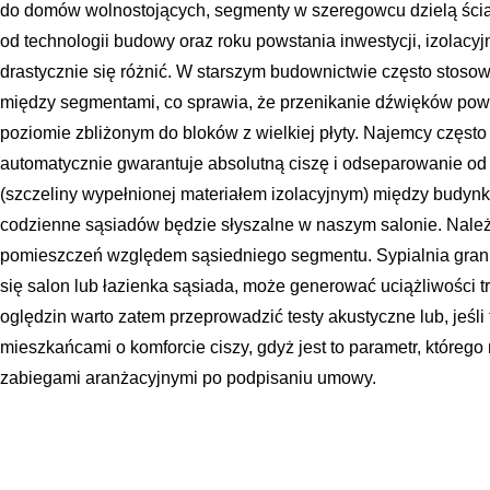
do domów wolnostojących, segmenty w szeregowcu dzielą ścia
od technologii budowy oraz roku powstania inwestycji, izolacy
drastycznie się różnić. W starszym budownictwie często stos
między segmentami, co sprawia, że przenikanie dźwięków powi
poziomie zbliżonym do bloków z wielkiej płyty. Najemcy częst
automatycznie gwarantuje absolutną ciszę i odseparowanie od 
(szczeliny wypełnionej materiałem izolacyjnym) między budyn
codzienne sąsiadów będzie słyszalne w naszym salonie. Nale
pomieszczeń względem sąsiedniego segmentu. Sypialnia granic
się salon lub łazienka sąsiada, może generować uciążliwości
oględzin warto zatem przeprowadzić testy akustyczne lub, jeśl
mieszkańcami o komforcie ciszy, gdyż jest to parametr, którego
zabiegami aranżacyjnymi po podpisaniu umowy.