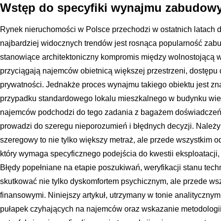
Wstęp do specyfiki wynajmu zabudowy
Rynek nieruchomości w Polsce przechodzi w ostatnich latach 
najbardziej widocznych trendów jest rosnąca popularność zab
stanowiące architektoniczny kompromis między wolnostojącą w
przyciągają najemców obietnicą większej przestrzeni, dostępu
prywatności. Jednakże proces wynajmu takiego obiektu jest zna
przypadku standardowego lokalu mieszkalnego w budynku wiel
najemców podchodzi do tego zadania z bagażem doświadczeń 
prowadzi do szeregu nieporozumień i błędnych decyzji. Należ
szeregowy to nie tylko większy metraż, ale przede wszystkim o
który wymaga specyficznego podejścia do kwestii eksploatacji, 
Błędy popełniane na etapie poszukiwań, weryfikacji stanu te
skutkować nie tylko dyskomfortem psychicznym, ale przede ws
finansowymi. Niniejszy artykuł, utrzymany w tonie analityczn
pułapek czyhających na najemców oraz wskazanie metodologii,