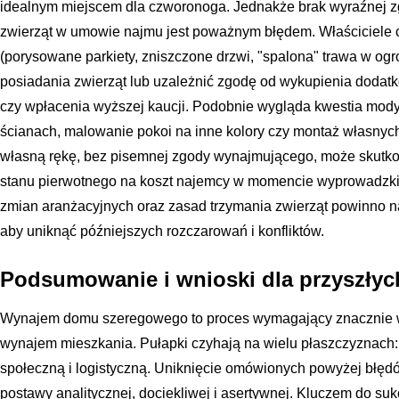
idealnym miejscem dla czworonoga. Jednakże brak wyraźnej z
zwierząt w umowie najmu jest poważnym błędem. Właściciele c
(porysowane parkiety, zniszczone drzwi, "spalona" trawa w ogr
posiadania zwierząt lub uzależnić zgodę od wykupienia doda
czy wpłacenia wyższej kaucji. Podobnie wygląda kwestia modyf
ścianach, malowanie pokoi na inne kolory czy montaż własnyc
własną rękę, bez pisemnej zgody wynajmującego, może skutk
stanu pierwotnego na koszt najemcy w momencie wyprowadzki
zmian aranżacyjnych oraz zasad trzymania zwierząt powinno n
aby uniknąć późniejszych rozczarowań i konfliktów.
Podsumowanie i wnioski dla przyszły
Wynajem domu szeregowego to proces wymagający znacznie w
wynajem mieszkania. Pułapki czyhają na wielu płaszczyznach: 
społeczną i logistyczną. Uniknięcie omówionych powyżej błę
postawy analitycznej, dociekliwej i asertywnej. Kluczem do suk