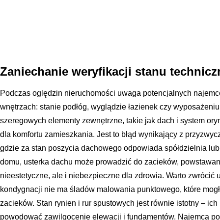
Zaniechanie weryfikacji stanu technicz
Podczas oględzin nieruchomości uwaga potencjalnych najemc
wnętrzach: stanie podłóg, wyglądzie łazienek czy wyposażen
szeregowych elementy zewnętrzne, takie jak dach i system or
dla komfortu zamieszkania. Jest to błąd wynikający z przyzwyc
gdzie za stan poszycia dachowego odpowiada spółdzielnia lu
domu, usterka dachu może prowadzić do zacieków, powstawania g
nieestetyczne, ale i niebezpieczne dla zdrowia. Warto zwrócić 
kondygnacji nie ma śladów malowania punktowego, które mo
zacieków. Stan rynien i rur spustowych jest równie istotny – i
powodować zawilgocenie elewacji i fundamentów. Najemca pow