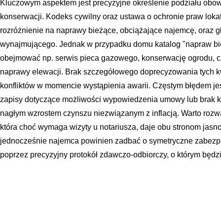
Kluczowym aspektem jest precyzyjne określenie podziału obo
konserwacji. Kodeks cywilny oraz ustawa o ochronie praw lok
rozróżnienie na naprawy bieżące, obciążające najemcę, oraz g
wynajmującego. Jednak w przypadku domu katalog "napraw bie
obejmować np. serwis pieca gazowego, konserwację ogrodu, c
naprawy elewacji. Brak szczegółowego doprecyzowania tych k
konfliktów w momencie wystąpienia awarii. Częstym błędem je
zapisy dotyczące możliwości wypowiedzenia umowy lub brak k
nagłym wzrostem czynszu niezwiązanym z inflacją. Warto roz
która choć wymaga wizyty u notariusza, daje obu stronom jasn
jednocześnie najemca powinien zadbać o symetryczne zabezpi
poprzez precyzyjny protokół zdawczo-odbiorczy, o którym będzi