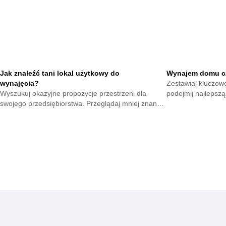
Jak znaleźć tani lokal użytkowy do
Wynajem domu cz
wynajęcia?
Zestawiaj kluczowe
Wyszukuj okazyjne propozycje przestrzeni dla
podejmij najlepszą
swojego przedsiębiorstwa. Przeglądaj mniej znane
strony różnych lok
portale aukcyjne. Zmniejszaj stałe nakłady na start
pracy.