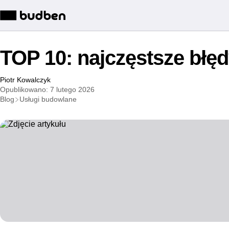
TOP 10: najczęstsze bł
Piotr Kowalczyk
Opublikowano: 7 lutego 2026
Blog
Usługi budowlane