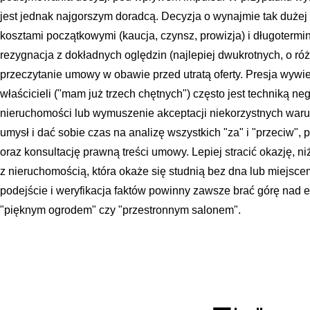
jest jednak najgorszym doradcą. Decyzja o wynajmie tak dużej
kosztami początkowymi (kaucja, czynsz, prowizja) i długoterm
rezygnacja z dokładnych oględzin (najlepiej dwukrotnych, o ró
przeczytanie umowy w obawie przed utratą oferty. Presja wywi
właścicieli ("mam już trzech chętnych") często jest techniką n
nieruchomości lub wymuszenie akceptacji niekorzystnych war
umysł i dać sobie czas na analizę wszystkich "za" i "przeciw",
oraz konsultację prawną treści umowy. Lepiej stracić okazję, 
z nieruchomością, która okaże się studnią bez dna lub miejsc
podejście i weryfikacja faktów powinny zawsze brać górę na
"pięknym ogrodem" czy "przestronnym salonem".