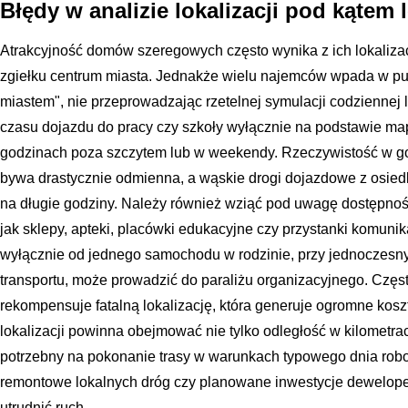
Błędy w analizie lokalizacji pod kątem 
Atrakcyjność domów szeregowych często wynika z ich lokalizac
zgiełku centrum miasta. Jednakże wielu najemców wpada w pu
miastem", nie przeprowadzając rzetelnej symulacji codziennej l
czasu dojazdu do pracy czy szkoły wyłącznie na podstawie m
godzinach poza szczytem lub w weekendy. Rzeczywistość w g
bywa drastycznie odmienna, a wąskie drogi dojazdowe z osied
na długie godziny. Należy również wziąć pod uwagę dostępność 
jak sklepy, apteki, placówki edukacyjne czy przystanki komunika
wyłącznie od jednego samochodu w rodzinie, przy jednoczesn
transportu, może prowadzić do paraliżu organizacyjnego. Częs
rekompensuje fatalną lokalizację, która generuje ogromne koszty
lokalizacji powinna obejmować nie tylko odległość w kilometra
potrzebny na pokonanie trasy w warunkach typowego dnia robo
remontowe lokalnych dróg czy planowane inwestycje dewelope
utrudnić ruch.