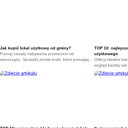
Jak kupić lokal użytkowy od gminy?
TOP 10: najlepsz
Poznaj zasady nabywania przestrzeni od
użytkowego
samorządu. Sprawdź proste kroki, które pomagają
Odkryj idealne bar
ocenić ofertę, przygotować formalności i podjąć
wygląd każdej sali
pewną decyzję zakupową.
charakteru marki. 