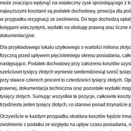
może znacząco wpłynąć na ostateczny zysk sprzedającego z t
najwyższymi kosztami są podatek dochodowy, prowizja dla po
w przypadku rezygnacji ze zwolnienia. Do tego dochodzą opłaty
księgami wieczystymi, wydatki na obsługę prawną oraz liczne m
dokumentacyjne.
Dla przykładowego lokalu użytkowego o wartości miliona złot
fizyczną przed upływem pięcioletniego okresu posiadania, całk
następująco. Podatek dochodowy przy założeniu kosztów uzys
sześciuset tysięcy złotych wyniesie siedemdziesiąt sześć tysię
przy stawce czterech procent to czterdzieści tysięcy złotych. Op
prawnej, dokumentacja techniczna oraz pozostałe wydatki mogą
tysięcy złotych. Sumując wszystkie te pozycje, całkowite koszt
trzydziestu jeden tysięcy złotych, co stanowi ponad trzynaście p
Oczywiście w każdym przypadku struktura kosztów będzie inn
zwolnienie z podatku ze względu na upływ czasu posiadania, r