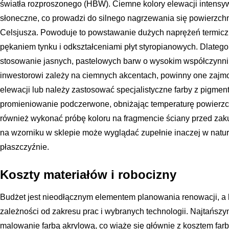
światła rozproszonego (HBW). Ciemne kolory elewacji intensy
słoneczne, co prowadzi do silnego nagrzewania się powierzchn
Celsjusza. Powoduje to powstawanie dużych naprężeń termicz
pękaniem tynku i odkształceniami płyt styropianowych. Dlatego
stosowanie jasnych, pastelowych barw o wysokim współczynni
inwestorowi zależy na ciemnych akcentach, powinny one zajmo
elewacji lub należy zastosować specjalistyczne farby z pigmenta
promieniowanie podczerwone, obniżając temperaturę powierzc
również wykonać próbę koloru na fragmencie ściany przed zakup
na wzorniku w sklepie może wyglądać zupełnie inaczej w natur
płaszczyźnie.
Koszty materiałów i robocizny
Budżet jest nieodłącznym elementem planowania renowacji, a k
zależności od zakresu prac i wybranych technologii. Najtańszy
malowanie farbą akrylową, co wiąże się głównie z kosztem farb