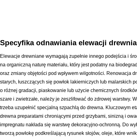
Specyfika odnawiania elewacji drewni
Elewacje drewniane wymagają zupełnie innego podejścia i śro
na organiczną naturę materiału, który jest podatny na biodegrad
oraz zmiany objętości pod wpływem wilgotności. Renowacja d
starych, łuszczących się powłok lakierniczych lub malarskich 
o różnej gradacji, piaskowanie lub użycie chemicznych środków
szare i zwietrzałe, należy je zeszlifować do zdrowej warstwy. W
trzeba uzupełnić specjalną szpachlą do drewna. Kluczowym e
drewna preparatami chroniącymi przed grzybami, sinizną i ow
impregnatu nakłada się warstwę dekoracyjno-ochronną. Do wybor
tworzą powłokę podkreślającą rysunek słojów, oleje, które wni