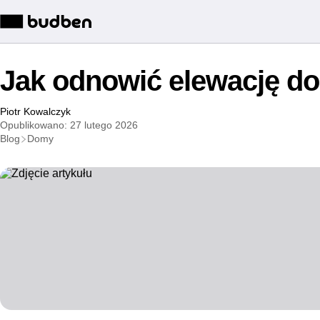
Jak odnowić elewację d
Piotr Kowalczyk
Opublikowano: 27 lutego 2026
Blog
Domy