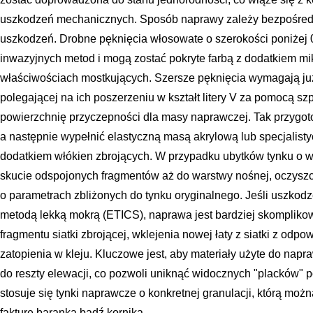
uszkodzeń mechanicznych. Sposób naprawy zależy bezpośredni
uszkodzeń. Drobne pęknięcia włosowate o szerokości poniżej 
inwazyjnych metod i mogą zostać pokryte farbą z dodatkiem mik
właściwościach mostkujących. Szersze pęknięcia wymagają już
polegającej na ich poszerzeniu w kształt litery V za pomocą szpa
powierzchnię przyczepności dla masy naprawczej. Tak przygot
a następnie wypełnić elastyczną masą akrylową lub specjalis
dodatkiem włókien zbrojących. W przypadku ubytków tynku o wi
skucie odspojonych fragmentów aż do warstwy nośnej, oczyszc
o parametrach zbliżonych do tynku oryginalnego. Jeśli uszkodz
metodą lekką mokrą (ETICS), naprawa jest bardziej skompliko
fragmentu siatki zbrojącej, wklejenia nowej łaty z siatki z o
zatopienia w kleju. Kluczowe jest, aby materiały użyte do napra
do reszty elewacji, co pozwoli uniknąć widocznych "placków" 
stosuje się tynki naprawcze o konkretnej granulacji, którą możn
fakturę baranka bądź kornika.