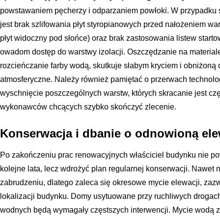
powstawaniem pęcherzy i odparzaniem powłoki. W przypadku
jest brak szlifowania płyt styropianowych przed nałożeniem war
płyt widoczny pod słońce) oraz brak zastosowania listew start
owadom dostęp do warstwy izolacji. Oszczędzanie na material
rozcieńczanie farby wodą, skutkuje słabym kryciem i obniżoną 
atmosferyczne. Należy również pamiętać o przerwach technolo
wyschnięcie poszczególnych warstw, których skracanie jest czę
wykonawców chcących szybko skończyć zlecenie.
Konserwacja i dbanie o odnowioną ele
Po zakończeniu prac renowacyjnych właściciel budynku nie po
kolejne lata, lecz wdrożyć plan regularnej konserwacji. Nawet 
zabrudzeniu, dlatego zaleca się okresowe mycie elewacji, zazw
lokalizacji budynku. Domy usytuowane przy ruchliwych drogach
wodnych będą wymagały częstszych interwencji. Mycie wodą 