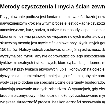
Metody czyszczenia i mycia ścian zew
Przygotowanie podłoża jest fundamentem trwałości każdej nowe
najważniejszym krokiem w tym procesie jest dokładne czyszcz
atmosferyczne, kurz, sadza, a także tłuste osady z spalin sam
która uniemożliwia prawidłowe wiązanie nowych materiałów z 
skuteczną metodą jest mycie ciśnieniowe przy użyciu myjek ge
150 barów. Należy jednak zachować szczególną ostrożność, dob
wytrzymałości tynku, aby nie doprowadzić do jego uszkodzen
tynków mineralnych i silikatowych, które są bardziej odporne,
natomiast przy tynkach akrylowych lub silikonowych na ocieplen
dyszy płaskostrumieniowej i mniejszego ciśnienia, aby nie narus
wody często dodaje się specjalistyczne detergenty biodegradow
ułatwiają usuwanie trudnych zabrudzeń. W sytuacjach, gdy elew
brudem przemysłowym, konieczne może być zastosowanie myc
zwiększa skuteczność procesu bez konieczności stosowania a