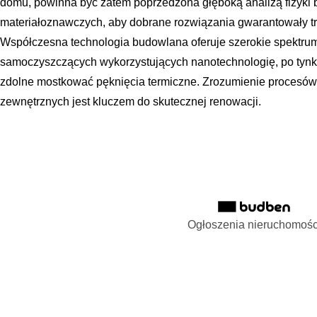
domu, powinna być zatem poprzedzona głęboką analizą fizyki 
materiałoznawczych, aby dobrane rozwiązania gwarantowały tr
Współczesna technologia budowlana oferuje szerokie spektru
samoczyszczących wykorzystujących nanotechnologię, po tynki
zdolne mostkować pęknięcia termiczne. Zrozumienie procesów
zewnętrznych jest kluczem do skutecznej renowacji.
Ogłoszenia nieruchomośc