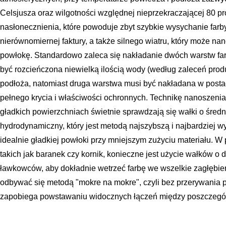
Celsjusza oraz wilgotności względnej nieprzekraczającej 80 pr
nasłonecznienia, które powoduje zbyt szybkie wysychanie far
nierównomiernej faktury, a także silnego wiatru, który może n
powłokę. Standardowo zaleca się nakładanie dwóch warstw fa
być rozcieńczona niewielką ilością wody (według zaleceń produ
podłoża, natomiast druga warstwa musi być nakładana w postac
pełnego krycia i właściwości ochronnych. Technikę nanoszenia f
gładkich powierzchniach świetnie sprawdzają się wałki o średn
hydrodynamiczny, który jest metodą najszybszą i najbardziej 
idealnie gładkiej powłoki przy mniejszym zużyciu materiału. W
takich jak baranek czy kornik, konieczne jest użycie wałków o 
ławkowców, aby dokładnie wetrzeć farbę we wszelkie zagłębie
odbywać się metodą "mokre na mokre", czyli bez przerywania p
zapobiega powstawaniu widocznych łączeń między poszczegó