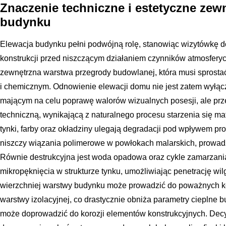
Znaczenie techniczne i estetyczne zew
budynku
Elewacja budynku pełni podwójną rolę, stanowiąc wizytówkę d
konstrukcji przed niszczącym działaniem czynników atmosferycz
zewnętrzna warstwa przegrody budowlanej, która musi sprost
i chemicznym. Odnowienie elewacji domu nie jest zatem wyłą
mającym na celu poprawę walorów wizualnych posesji, ale pr
techniczną, wynikającą z naturalnego procesu starzenia się ma
tynki, farby oraz okładziny ulegają degradacji pod wpływem pro
niszczy wiązania polimerowe w powłokach malarskich, prowadz
Równie destrukcyjna jest woda opadowa oraz cykle zamarzania
mikropęknięcia w strukturze tynku, umożliwiając penetrację wi
wierzchniej warstwy budynku może prowadzić do poważnych ko
warstwy izolacyjnej, co drastycznie obniża parametry cieplne 
może doprowadzić do korozji elementów konstrukcyjnych. Decy