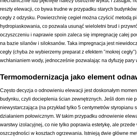
mechanicznie lub pęknięte należy ostrożnie wykuć i zastąpić n
reszty elewacji, co bywa trudne w przypadku starych budynków,
cegły z odzysku. Powierzchnię cegieł można czyścić metodą p
hydropiaskowania, co pozwala usunąć wieloletni brud i przywró
oczyszczeniu i naprawie spoin zaleca się impregnację całej p
na bazie silanów i siloksanów. Taka impregnacja jest niewidoc
cegły (chyba że wybierzemy preparat z efektem "mokrej cegły")
wchłanianiem wody, jednocześnie pozwalając na dyfuzję pary 
Termomodernizacja jako element odnaw
Często decyzja o odnowieniu elewacji jest doskonałym momen
budynku, czyli docieplenia ścian zewnętrznych. Jeśli dom nie po
niewystarczająca (na przykład tylko 5 centymetrów styropianu s
działaniem połowicznym. W takim przypadku odnowienie elewa
warstwy izolacyjnej, co nie tylko poprawia estetykę, ale przed
oszczędności w kosztach ogrzewania. Istnieją dwie główne met