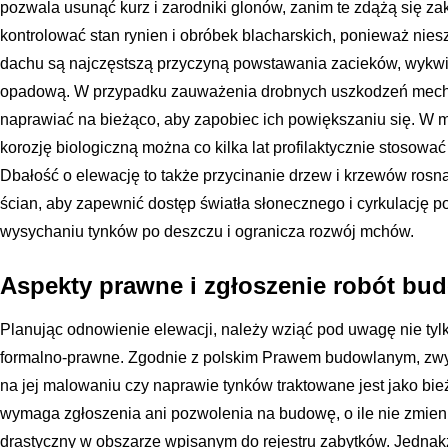
pozwala usunąć kurz i zarodniki glonów, zanim te zdążą się za
kontrolować stan rynien i obróbek blacharskich, ponieważ nie
dachu są najczęstszą przyczyną powstawania zacieków, wykwit
opadową. W przypadku zauważenia drobnych uszkodzeń mechan
naprawiać na bieżąco, aby zapobiec ich powiększaniu się. W 
korozję biologiczną można co kilka lat profilaktycznie stosowa
Dbałość o elewację to także przycinanie drzew i krzewów ros
ścian, aby zapewnić dostęp światła słonecznego i cyrkulację p
wysychaniu tynków po deszczu i ogranicza rozwój mchów.
Aspekty prawne i zgłoszenie robót bu
Planując odnowienie elewacji, należy wziąć pod uwagę nie tylk
formalno-prawne. Zgodnie z polskim Prawem budowlanym, zwy
na jej malowaniu czy naprawie tynków traktowane jest jako bi
wymaga zgłoszenia ani pozwolenia na budowę, o ile nie zmie
drastyczny w obszarze wpisanym do rejestru zabytków. Jednak