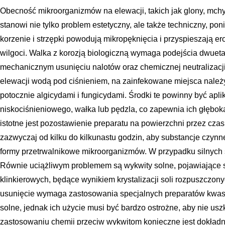
Obecność mikroorganizmów na elewacji, takich jak glony, mchy
stanowi nie tylko problem estetyczny, ale także techniczny, pon
korzenie i strzępki powodują mikropęknięcia i przyspieszają e
wilgoci. Walka z korozją biologiczną wymaga podejścia dwue
mechanicznym usunięciu nalotów oraz chemicznej neutralizac
elewacji wodą pod ciśnieniem, na zainfekowane miejsca należ
potocznie algicydami i fungicydami. Środki te powinny być a
niskociśnieniowego, wałka lub pędzla, co zapewnia ich głębok
istotne jest pozostawienie preparatu na powierzchni przez cza
zazwyczaj od kilku do kilkunastu godzin, aby substancje czyn
formy przetrwalnikowe mikroorganizmów. W przypadku silnych 
Równie uciążliwym problemem są wykwity solne, pojawiające s
klinkierowych, będące wynikiem krystalizacji soli rozpuszczony
usunięcie wymaga zastosowania specjalnych preparatów kwas
solne, jednak ich użycie musi być bardzo ostrożne, aby nie usz
zastosowaniu chemii przeciw wykwitom konieczne jest dokładn