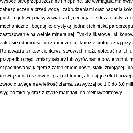
wysoce paroprzepuszczalne i niepalne, ale wymagają malowan
zabezpieczenia przed wodą i zabrudzeniami oraz nadania kolo
postaci gotowej masy w wiadrach, cechują się dużą elastyczn
mechaniczne i bogatą kolorystyką, jednak ich niska paroprzep
zastosowanie na wełnie mineralnej. Tynki silikatowe i silikono
zakresie odporności na zabrudzenia i korozję biologiczną prz
Renowacja tynków cienkowarstwowych może polegać na ich um
przypadku chęci zmiany faktury lub wyrównania powierzchni, 
szpachlowania klejem z zatopieniem nowej siatki zbrojącej i n
rozwiązanie kosztowne i pracochłonne, ale dające efekt nowej 
zwrócić uwagę na wielkość ziarna, zazwyczaj od 1,0 do 3,0 mil
wygląd faktury oraz zużycie materiału na metr kwadratowy.