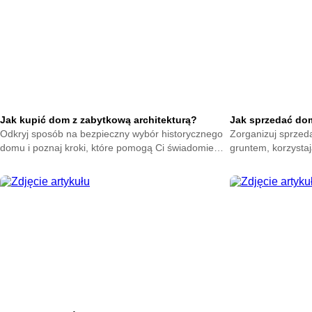
Jak kupić dom z zabytkową architekturą?
Jak sprzedać dom 
Odkryj sposób na bezpieczny wybór historycznego
Zorganizuj sprzed
domu i poznaj kroki, które pomogą Ci świadomie
gruntem, korzysta
podjąć decyzję oraz ocenić najważniejsze elementy
pomogą Ci przygot
przed zakupem.
sprawnie przeprow