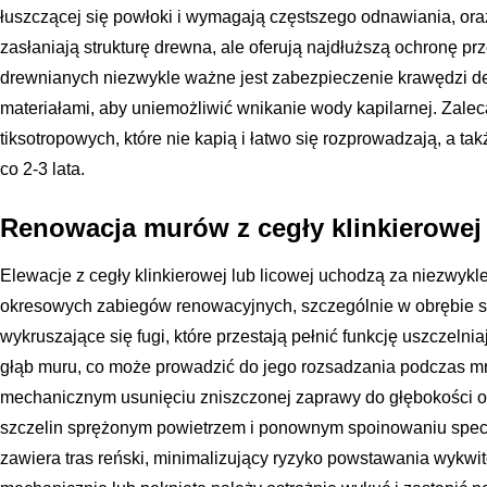
łuszczącej się powłoki i wymagają częstszego odnawiania, oraz 
zasłaniają strukturę drewna, ale oferują najdłuższą ochronę p
drewnianych niezwykle ważne jest zabezpieczenie krawędzi de
materiałami, aby uniemożliwić wnikanie wody kapilarnej. Zale
tiksotropowych, które nie kapią i łatwo się rozprowadzają, a ta
co 2-3 lata.
Renowacja murów z cegły klinkierowej 
Elewacje z cegły klinkierowej lub licowej uchodzą za niezwykl
okresowych zabiegów renowacyjnych, szczególnie w obrębie 
wykruszające się fugi, które przestają pełnić funkcję uszczeln
głąb muru, co może prowadzić do jego rozsadzania podczas 
mechanicznym usunięciu zniszczonej zaprawy do głębokości o
szczelin sprężonym powietrzem i ponownym spoinowaniu specja
zawiera tras reński, minimalizujący ryzyko powstawania wykw