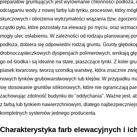
preparatów gruntujących jest wyrównanie chłonności podłoża,
odciąganiu wody z nowej farby lub tynku, procesowi, który mó
skurczowych i obniżenia wytrzymałości wiązania (tzw. zgorzeni
cząstki pyłu, które pozostały na elewacji po myciu, oraz wzmacn
mogły ulec osłabieniu. W zależności od rodzaju planowanej po
podłoża, dobiera się odpowiedni rodzaj gruntu. Grunty głęboko
drobnocząsteczkowych dyspersjach polimerowych, wnikają głę
go od środka i są idealne na stare, piaszczące tynki. Z kolei g
piasek kwarcowy, tworzą szorstką warstwę, która znacznie zw
nowych tynków grubowarstwowych lub klejów. W przypadku ma
się stosowanie gruntów silikonowych, które nie ograniczają pa
zachowując zdolność budynku do "oddychania". Ważne jest, ab
z farbą lub tynkiem nawierzchniowym, dlatego najbezpiecznie
kompletnych systemów jednego producenta.
Charakterystyka farb elewacyjnych i ic