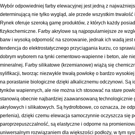
Wybór odpowiedniej farby elewacyjnej jest jedną z najważniejs
determinującą nie tylko wygląd, ale przede wszystkim trwałość 
Rynek oferuje szeroką gamę produktów, z których każdy posia
fizykochemiczne. Farby akrylowe są najpopularniejsze ze wzgl
barw i wysoką odporność na szorowanie, jednak ich wadą jest
tendencja do elektrostatycznego przyciągania kurzu, co sprawia
dobrym wyborem na tynki cementowo-wapienne i beton, ale nie
mineralnej. Farby silikatowe (krzemianowe) wiążą się chemic
sylifikacji, tworząc niezwykle trwałą powłokę o bardzo wysokie
na porastanie biologiczne dzięki alkalicznemu odczynowi. Są i
tynków wapiennych, ale nie można ich stosować na stare powło
stanowią obecnie najbardziej zaawansowaną technologicznie gr
akrylowych i silikatowych. Są hydrofobowe, co oznacza, że odp
perlenia), dzięki czemu elewacja samoczynnie oczyszcza się 
paroprzepuszczalność, są elastyczne i odporne na promieniowa
uniwersalnym rozwiązaniem dla większości podłoży, w tym sy