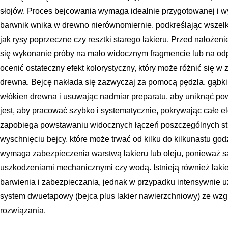
słojów. Proces bejcowania wymaga idealnie przygotowanej i w
barwnik wnika w drewno nierównomiernie, podkreślając wszelki
jak rysy poprzeczne czy resztki starego lakieru. Przed nałożen
się wykonanie próby na mało widocznym fragmencie lub na od
ocenić ostateczny efekt kolorystyczny, który może różnić się w 
drewna. Bejcę nakłada się zazwyczaj za pomocą pędzla, gąbki 
włókien drewna i usuwając nadmiar preparatu, aby uniknąć p
jest, aby pracować szybko i systematycznie, pokrywając całe 
zapobiega powstawaniu widocznych łączeń poszczególnych stre
wyschnięciu bejcy, które może trwać od kilku do kilkunastu god
wymaga zabezpieczenia warstwą lakieru lub oleju, ponieważ s
uszkodzeniami mechanicznymi czy wodą. Istnieją również lakier
barwienia i zabezpieczania, jednak w przypadku intensywnie 
system dwuetapowy (bejca plus lakier nawierzchniowy) ze wzg
rozwiązania.