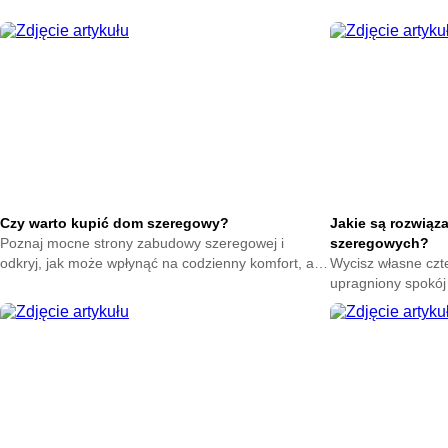
podjąć decyzję oraz ocenić najważniejsze elementy
pomogą Ci przygot
przed zakupem.
sprawnie przeprow
Czy warto kupić dom szeregowy?
Jakie są rozwiąz
Poznaj mocne strony zabudowy szeregowej i
szeregowych?
odkryj, jak może wpłynąć na codzienny komfort, aby
Wycisz własne czte
świadomie ocenić tę opcję i podjąć decyzję
upragniony spokój
dopasowaną do swoich potrzeb.
skuteczne ekrany 
zza bocznej ściany