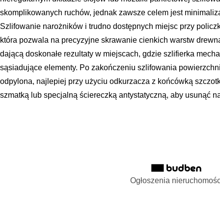
skomplikowanych ruchów, jednak zawsze celem jest minimaliz
Szlifowanie narożników i trudno dostępnych miejsc przy polic
która pozwala na precyzyjne skrawanie cienkich warstw drewna,
dającą doskonałe rezultaty w miejscach, gdzie szlifierka mec
sąsiadujące elementy. Po zakończeniu szlifowania powierzchn
odpylona, najlepiej przy użyciu odkurzacza z końcówką szczotk
szmatką lub specjalną ściereczką antystatyczną, aby usunąć na
Ogłoszenia nieruchomośc