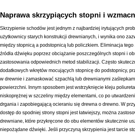
Naprawa skrzypiących stopni i wzmacni
Skrzypienie schodów jest jednym z najbardziej irytujących prob
użytkownicy starych konstrukcji drewnianych, i wynika ono za
między stopnicą a podstopnicą lub policzkiem. Eliminacja teg
źródła dźwięku poprzez obciążanie poszczególnych stopni i obs
zastosowania odpowiednich metod stabilizacji. Często skutec
dodatkowych wkrętów mocujących stopnicę do podstopnicy, prz
w drewnie i zamaskować szpachlą lub drewnianymi zaślepkami
powierzchni. Innym sposobem jest wstrzyknięcie kleju poliuret
niskoprężnej w szczeliny między elementami, co po utwardzeni
drgania i zapobiegającą ocieraniu się drewna o drewno. W pr
dostęp do spodniej strony stopni jest łatwiejszy, można zastos
drewniane, które przykręcone do obu elementów skutecznie usz
niepożądane dźwięki. Jeśli przyczyną skrzypienia jest tarcie 