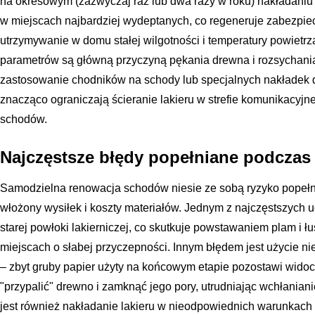
na okresowym (zazwyczaj raz lub dwa razy w roku) nakładaniu
w miejscach najbardziej wydeptanych, co regeneruje zabezpie
utrzymywanie w domu stałej wilgotności i temperatury powietr
parametrów są główną przyczyną pękania drewna i rozsychania
zastosowanie chodników na schody lub specjalnych nakładek 
znacząco ograniczają ścieranie lakieru w strefie komunikacyjne
schodów.
Najczęstsze błędy popełniane podczas
Samodzielna renowacja schodów niesie ze sobą ryzyko popełn
włożony wysiłek i koszty materiałów. Jednym z najczęstszych u
starej powłoki lakierniczej, co skutkuje powstawaniem plam i 
miejscach o słabej przyczepności. Innym błędem jest użycie ni
– zbyt gruby papier użyty na końcowym etapie pozostawi widoc
"przypalić" drewno i zamknąć jego pory, utrudniając wchłani
jest również nakładanie lakieru w nieodpowiednich warunkach 