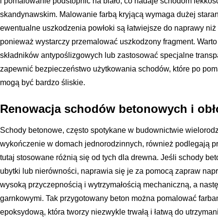
i pomalowanie podstopnic na biało, co nadaje schodom lekkości 
skandynawskim. Malowanie farbą kryjącą wymaga dużej staran
ewentualne uszkodzenia powłoki są łatwiejsze do naprawy niż 
ponieważ wystarczy przemalować uszkodzony fragment. Warto 
składników antypoślizgowych lub zastosować specjalne transpa
zapewnić bezpieczeństwo użytkowania schodów, które po pomal
mogą być bardzo śliskie.
Renowacja schodów betonowych i obł
Schody betonowe, często spotykane w budownictwie wielorodz
wykończenie w domach jednorodzinnych, również podlegają pr
tutaj stosowane różnią się od tych dla drewna. Jeśli schody b
ubytki lub nierówności, naprawia się je za pomocą zapraw nap
wysoką przyczepnością i wytrzymałością mechaniczną, a nastę
garnkowymi. Tak przygotowany beton można pomalować farbam
epoksydową, która tworzy niezwykle trwałą i łatwą do utrzyman