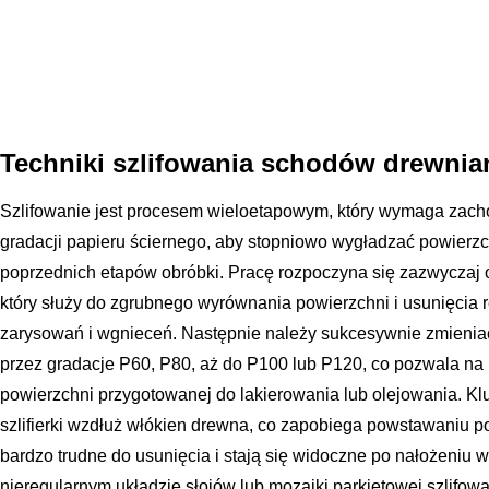
Techniki szlifowania schodów drewni
Szlifowanie jest procesem wieloetapowym, który wymaga zach
gradacji papieru ściernego, aby stopniowo wygładzać powierz
poprzednich etapów obróbki. Pracę rozpoczyna się zazwyczaj o
który służy do zgrubnego wyrównania powierzchni i usunięcia r
zarysowań i wgnieceń. Następnie należy sukcesywnie zmieniać
przez gradacje P60, P80, aż do P100 lub P120, co pozwala na 
powierzchni przygotowanej do lakierowania lub olejowania. K
szlifierki wzdłuż włókien drewna, co zapobiega powstawaniu p
bardzo trudne do usunięcia i stają się widoczne po nałożeniu 
nieregularnym układzie słojów lub mozaiki parkietowej szlifo