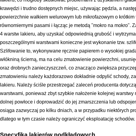
krawędzi i trudno dostępnych miejsc, używając pędzla, a nast
powierzchnie wałkiem welurowym lub mikrofazowym o krótkim w
równomiernymi pasami i łącząc je metodą "mokro na mokro". 
4 warstw lakieru, aby uzyskać odpowiednią grubość i wytrzyma
poszczególnymi warstwami konieczne jest wykonanie tzw. szl
Szlifowanie to, wykonywane ręcznie papierem o wysokiej grada
włókniną ścierną, ma na celu zmatowienie powierzchni, usuni
oraz drobnych zanieczyszczeń, co znacząco zwiększa przyczep
zmatowieniu należy każdorazowo dokładnie odpylić schody, za
lakieru. Należy ściśle przestrzegać zaleceń producenta dotyc
warstwami, ponieważ zbyt szybkie nałożenie kolejnej warstwy
dolnej powłoce i doprowadzić do jej zmarszczenia lub odspojen
osiąga zazwyczaj po kilku dniach, a w przypadku niektórych p
dlatego w tym czasie należy ograniczyć eksploatację schodów.
Specyfika lakierów podkładowych