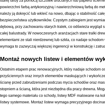
starej farby za pomocą szczotek drucianych lub papieru ściern
powierzchni farbą antykorozyjną i nawierzchniową farbą do met
należy ją dokręcić lub wkleić na nowo, dbając o stabilność całej
bezpieczeństwa użytkowników. Częstym zabiegiem jest wymia
dębową, przy zachowaniu starych tralek, co odświeża wygląd
całej balustrady. W nowoczesnych aranżacjach stare tralki d
elementami ze stali nierdzewnej lub szkła, co nadaje schodom
wymaga to zazwyczaj większej ingerencji w konstrukcję i zatru
Montaż nowych listew i elementów w
Ostatnim etapem prac renowacyjnych, który nadaje schodom osta
przyściennych oraz innych elementów maskujących i wykończe
ścianę przed zabrudzeniami podczas mycia schodów oraz mask
stopniem a ścianą, która jest niezbędna dla pracy drewna. Mog
tego samego materiału co schody, listwy MDF malowane na kolo
listwy systemowe. Montaż listew wymaga precyzyjnego docinan