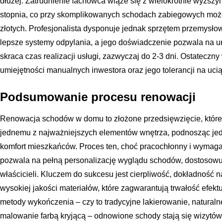
dłużej. Zatrudnienie fachowca wiąże się z wielokrotnie wyższ
stopnia, co przy skomplikowanych schodach zabiegowych może
złotych. Profesjonalista dysponuje jednak sprzętem przemysłow
lepsze systemy odpylania, a jego doświadczenie pozwala na u
skraca czas realizacji usługi, zazwyczaj do 2-3 dni. Ostateczn
umiejętności manualnych inwestora oraz jego tolerancji na uc
Podsumowanie procesu renowacji
Renowacja schodów w domu to złożone przedsięwzięcie, które 
jednemu z najważniejszych elementów wnętrza, podnosząc jed
komfort mieszkańców. Proces ten, choć pracochłonny i wymagaj
pozwala na pełną personalizację wyglądu schodów, dostosowuj
właścicieli. Kluczem do sukcesu jest cierpliwość, dokładność 
wysokiej jakości materiałów, które zagwarantują trwałość efekt
metody wykończenia – czy to tradycyjne lakierowanie, natural
malowanie farbą kryjącą – odnowione schody stają się wizyt