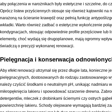
aby połączenia w narożnikach były estetyczne i szczelne, do c
Oprócz listew przyściennych stosuje się również kątowniki na no
narażoną na ścieranie krawędź oraz pełnią funkcję antypośli
wkładki. Warto również zadbać o estetyczne wykończenie poł
kondygnacjach, stosując odpowiednie profile przejściowe lub l
elementy, choć wydają się drugoplanowe, mają ogromny wpływ 
świadczą o precyzji wykonanej renowacji.
Pielęgnacja i konserwacja odnowiony
Aby efekt renowacji utrzymał się przez długie lata, konieczne 
pielęgnacyjnych, dostosowanych do rodzaju zastosowanego w
należy czyścić środkami o neutralnym pH, unikając nadmiaru 
mikropęknięcia lakieru i spowodować szarzenie drewna. Zabr
detergentów, mleczek z drobinkami ściernymi czy ostrych gąbe
powierzchnię lakieru. Schody olejowane wymagają bardziej za