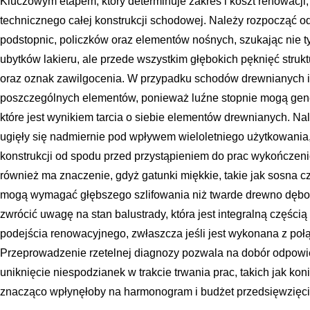
Kluczowym etapem, który determinuje zakres i koszt renowacji,
technicznego całej konstrukcji schodowej. Należy rozpocząć o
podstopnic, policzków oraz elementów nośnych, szukając nie 
ubytków lakieru, ale przede wszystkim głębokich pęknięć stru
oraz oznak zawilgocenia. W przypadku schodów drewnianych is
poszczególnych elementów, ponieważ luźne stopnie mogą gen
które jest wynikiem tarcia o siebie elementów drewnianych. Na
ugięły się nadmiernie pod wpływem wieloletniego użytkowan
konstrukcji od spodu przed przystąpieniem do prac wykończe
również ma znaczenie, gdyż gatunki miękkie, takie jak sosna cz
mogą wymagać głębszego szlifowania niż twarde drewno dębo
zwrócić uwagę na stan balustrady, która jest integralną częś
podejścia renowacyjnego, zwłaszcza jeśli jest wykonana z poł
Przeprowadzenie rzetelnej diagnozy pozwala na dobór odpow
uniknięcie niespodzianek w trakcie trwania prac, takich jak ko
znacząco wpłynęłoby na harmonogram i budżet przedsięwzięci