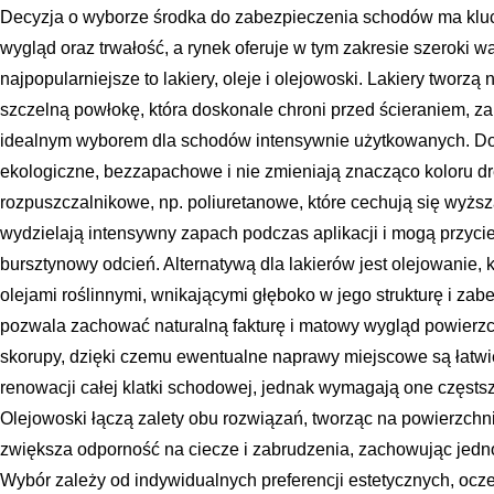
Decyzja o wyborze środka do zabezpieczenia schodów ma klu
wygląd oraz trwałość, a rynek oferuje w tym zakresie szeroki w
najpopularniejsze to lakiery, oleje i olejowoski. Lakiery tworz
szczelną powłokę, która doskonale chroni przed ścieraniem, zar
idealnym wyborem dla schodów intensywnie użytkowanych. Dos
ekologiczne, bezzapachowe i nie zmieniają znacząco koloru dr
rozpuszczalnikowe, np. poliuretanowe, które cechują się wyżs
wydzielają intensywny zapach podczas aplikacji i mogą przyc
bursztynowy odcień. Alternatywą dla lakierów jest olejowanie,
olejami roślinnymi, wnikającymi głęboko w jego strukturę i zab
pozwala zachować naturalną fakturę i matowy wygląd powierzch
skorupy, dzięki czemu ewentualne naprawy miejscowe są łatw
renowacji całej klatki schodowej, jednak wymagają one częstsze
Olejowoski łączą zalety obu rozwiązań, tworząc na powierzchn
zwiększa odporność na ciecze i zabrudzenia, zachowując jedn
Wybór zależy od indywidualnych preferencji estetycznych, ocz