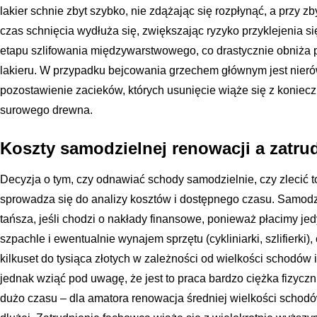
lakier schnie zbyt szybko, nie zdążając się rozpłynąć, a przy zb
czas schnięcia wydłuża się, zwiększając ryzyko przyklejenia si
etapu szlifowania międzywarstwowego, co drastycznie obniża 
lakieru. W przypadku bejcowania grzechem głównym jest nieró
pozostawienie zacieków, których usunięcie wiąże się z konie
surowego drewna.
Koszty samodzielnej renowacji a zatru
Decyzja o tym, czy odnawiać schody samodzielnie, czy zlecić to
sprowadza się do analizy kosztów i dostępnego czasu. Samod
tańsza, jeśli chodzi o nakłady finansowe, ponieważ płacimy jedy
szpachle i ewentualnie wynajem sprzętu (cykliniarki, szlifierk
kilkuset do tysiąca złotych w zależności od wielkości schodów 
jednak wziąć pod uwagę, że jest to praca bardzo ciężka fizycz
dużo czasu – dla amatora renowacja średniej wielkości schodó