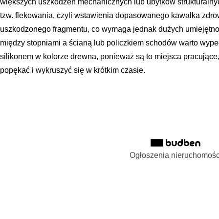
większych uszkodzeń mechanicznych lub ubytków strukturaln
tzw. flekowania, czyli wstawienia dopasowanego kawałka zdr
uszkodzonego fragmentu, co wymaga jednak dużych umiejętności
między stopniami a ścianą lub policzkiem schodów warto wype
silikonem w kolorze drewna, ponieważ są to miejsca pracujące
popękać i wykruszyć się w krótkim czasie.
Ogłoszenia nieruchomośc