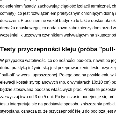
ociepleniem fasady, zachowując ciągłość izolacji termicznej, ch
cofnięty), co jest rozwiązaniem praktycznym chroniącym dolną
deszczem. Prace ziemne wokół budynku to także doskonała ok
drenażu opaskowego, co dodatkowo zabezpieczy dom przed wi
wcześniej, kluczowym czynnikiem wpływającym na skutecznoś
Testy przyczepności kleju (próba "pull-
W przypadku wątpliwości co do nośności podłoża, nawet po je
dobrą praktyką inżynierską jest przeprowadzenie testu przycz
"pull-off" w wersji uproszczonej. Polega ona na przyklejeniu w
elewacji kostek styropianowych (np. o wymiarach 10x10 cm) prz
będzie stosowana podczas właściwych prac. Próbki te pozosta
zazwyczaj trwa od 3 do 5 dni. Po tym czasie podejmuje się pró
testu interpretuje się na podstawie sposobu zniszczenia próbki.
styropianu, oznacza to, że przyczepność kleju do podłoża jest 