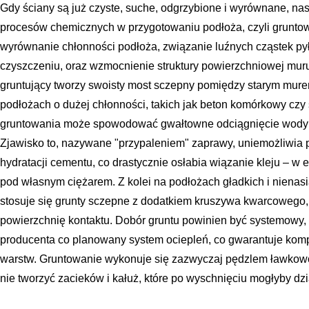
Gdy ściany są już czyste, suche, odgrzybione i wyrównane, na
procesów chemicznych w przygotowaniu podłoża, czyli gruntow
wyrównanie chłonności podłoża, związanie luźnych cząstek pył
czyszczeniu, oraz wzmocnienie struktury powierzchniowej mur
gruntujący tworzy swoisty most sczepny pomiędzy starym mur
podłożach o dużej chłonności, takich jak beton komórkowy czy 
gruntowania może spowodować gwałtowne odciągnięcie wody z
Zjawisko to, nazywane "przypaleniem" zaprawy, uniemożliwia 
hydratacji cementu, co drastycznie osłabia wiązanie kleju – w 
pod własnym ciężarem. Z kolei na podłożach gładkich i nienasi
stosuje się grunty sczepne z dodatkiem kruszywa kwarcowego,
powierzchnię kontaktu. Dobór gruntu powinien być systemowy,
producenta co planowany system ociepleń, co gwarantuje kom
warstw. Gruntowanie wykonuje się zazwyczaj pędzlem ławkowce
nie tworzyć zacieków i kałuż, które po wyschnięciu mogłyby dz