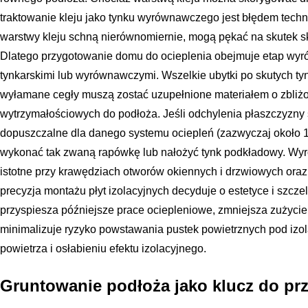
traktowanie kleju jako tynku wyrównawczego jest błędem tec
warstwy kleju schną nierównomiernie, mogą pękać na skutek sk
Dlatego przygotowanie domu do ocieplenia obejmuje etap wy
tynkarskimi lub wyrównawczymi. Wszelkie ubytki po skutych tyn
wyłamane cegły muszą zostać uzupełnione materiałem o zbliż
wytrzymałościowych do podłoża. Jeśli odchylenia płaszczyzny 
dopuszczalne dla danego systemu ociepleń (zazwyczaj około 1-2
wykonać tak zwaną rapówkę lub nałożyć tynk podkładowy. Wyr
istotne przy krawędziach otworów okiennych i drzwiowych ora
precyzja montażu płyt izolacyjnych decyduje o estetyce i szcz
przyspiesza późniejsze prace ociepleniowe, zmniejsza zużycie 
minimalizuje ryzyko powstawania pustek powietrznych pod izola
powietrza i osłabieniu efektu izolacyjnego.
Gruntowanie podłoża jako klucz do pr