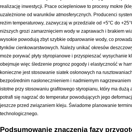
realizację inwestycji. Prace ociepleniowe to procesy mokre (klej
uzależnione od warunków atmosferycznych. Producenci system
reżim temperaturowy, zazwyczaj w przedziale od +5°C do +25
niższych grozi zamarznięciem wody w zaprawach i brakiem wią
wysokie powodują zbyt szybkie odparowanie wody, co prowadzi 
tynków cienkowarstwowych. Należy unikać okresów deszczowych
może porywać płyty styropianowe i przyspieszać wysychanie k
obejmuje więc śledzenie prognoz pogody i elastyczność w har
konieczne jest stosowanie siatek osłonowych na rusztowaniach
bezpośrednim nasłonecznieniem i nadmiernym nagrzewaniem si
istotne przy stosowaniu grafitowego styropianu, który ma dużą
potrafi się nagrzać do temperatur powodujących jego deformacj
jeszcze przed związaniem kleju. Świadome planowanie termin
technologicznego.
Podsumowanie znaczenia fazy przygo