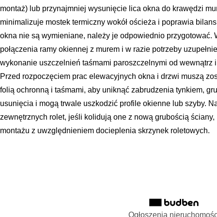
montaż) lub przynajmniej wysunięcie lica okna do krawędzi mu
minimalizuje mostek termiczny wokół ościeża i poprawia bilan
okna nie są wymieniane, należy je odpowiednio przygotować. 
połączenia ramy okiennej z murem i w razie potrzeby uzupełni
wykonanie uszczelnień taśmami paroszczelnymi od wewnątrz i
Przed rozpoczęciem prac elewacyjnych okna i drzwi muszą zos
folią ochronną i taśmami, aby uniknąć zabrudzenia tynkiem, gru
usunięcia i mogą trwale uszkodzić profile okienne lub szyby. 
zewnętrznych rolet, jeśli kolidują one z nową grubością ścian
montażu z uwzględnieniem docieplenia skrzynek roletowych.
Ogłoszenia nieruchomośc