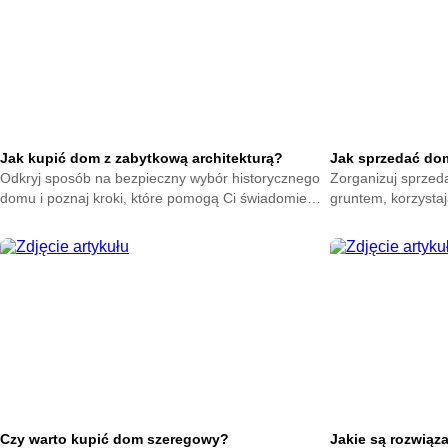
Jak kupić dom z zabytkową architekturą?
Jak sprzedać dom 
Odkryj sposób na bezpieczny wybór historycznego
Zorganizuj sprzed
domu i poznaj kroki, które pomogą Ci świadomie
gruntem, korzysta
podjąć decyzję oraz ocenić najważniejsze elementy
pomogą Ci przygot
przed zakupem.
sprawnie przeprow
Czy warto kupić dom szeregowy?
Jakie są rozwiąz