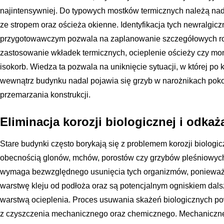
najintensywniej. Do typowych mostków termicznych należą na
ze stropem oraz ościeża okienne. Identyfikacja tych newralgic
przygotowawczym pozwala na zaplanowanie szczegółowych roz
zastosowanie wkładek termicznych, ocieplenie ościeży czy mo
isokorb. Wiedza ta pozwala na uniknięcie sytuacji, w której po
wewnątrz budynku nadal pojawia się grzyb w narożnikach po
przemarzania konstrukcji.
Eliminacja korozji biologicznej i odka
Stare budynki często borykają się z problemem korozji biologicz
obecnością glonów, mchów, porostów czy grzybów pleśniowyc
wymaga bezwzględnego usunięcia tych organizmów, ponieważ 
warstwę kleju od podłoża oraz są potencjalnym ogniskiem dal
warstwą ocieplenia. Proces usuwania skażeń biologicznych po
z czyszczenia mechanicznego oraz chemicznego. Mechaniczne