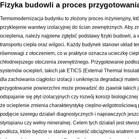
Fizyka budowli a proces przygotowani
Termomodernizacja budynku to złożony proces inżynieryjny, kt
przyklejenie warstwy izolacyjnej do ścian zewnętrznych. Aby 
ocieplenia, należy najpierw zgłębić podstawy fizyki budowli, 
transportu ciepła oraz wilgoci. Każdy budynek stanowi układ t
równowagi z otoczeniem, co w praktyce oznacza ucieczkę ciepł
chłodniejszego otoczenia zewnętrznego. Przygotowanie podłoża 
systemów ociepleń, takich jak ETICS (External Thermal Insula
dla zachowania ciągłości izolacji i uniknięcia degradacji mate
przygotowanie powierzchni może prowadzić do zjawisk takich
odspajanie się płyt izolacyjnych czy rozwój korozji biologiczne
że ocieplenie zmienia charakterystykę cieplno-wilgotnościową
podjęcie szeregu działań diagnostycznych i naprawczych jesz
styropianu czy wełny mineralnej. Celem tych działań jest stwo
podłoża, które będzie w stanie przenieść obciążenia wiatrem or