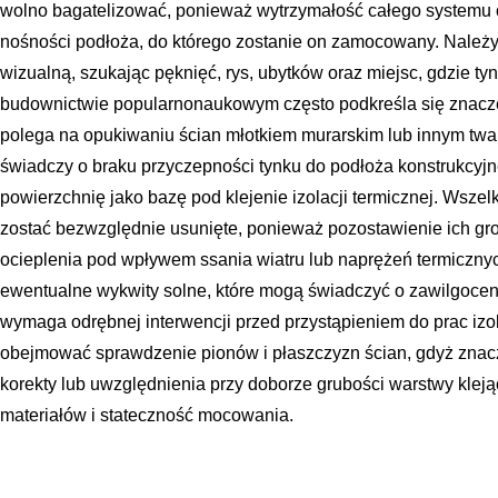
wolno bagatelizować, ponieważ wytrzymałość całego systemu 
nośności podłoża, do którego zostanie on zamocowany. Należ
wizualną, szukając pęknięć, rys, ubytków oraz miejsc, gdzie ty
budownictwie popularnonaukowym często podkreśla się znaczeni
polega na opukiwaniu ścian młotkiem murarskim lub innym tw
świadczy o braku przyczepności tynku do podłoża konstrukcyjn
powierzchnię jako bazę pod klejenie izolacji termicznej. Wsze
zostać bezwzględnie usunięte, ponieważ pozostawienie ich gr
ocieplenia pod wpływem ssania wiatru lub naprężeń termiczny
ewentualne wykwity solne, które mogą świadczyć o zawilgoceniu
wymaga odrębnej interwencji przed przystąpieniem do prac iz
obejmować sprawdzenie pionów i płaszczyzn ścian, gdyż zna
korekty lub uwzględnienia przy doborze grubości warstwy klej
materiałów i stateczność mocowania.