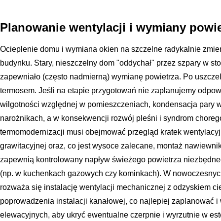
Planowanie wentylacji i wymiany powie
Ocieplenie domu i wymiana okien na szczelne radykalnie zmien
budynku. Stary, nieszczelny dom "oddychał" przez szpary w sto
zapewniało (często nadmierną) wymianę powietrza. Po uszczel
termosem. Jeśli na etapie przygotowań nie zaplanujemy odpowi
wilgotności względnej w pomieszczeniach, kondensacja pary 
narożnikach, a w konsekwencji rozwój pleśni i syndrom chore
termomodernizacji musi obejmować przegląd kratek wentylacyj
grawitacyjnej oraz, co jest wysoce zalecane, montaż nawiewni
zapewnią kontrolowany napływ świeżego powietrza niezbędne
(np. w kuchenkach gazowych czy kominkach). W nowoczesnych
rozważa się instalację wentylacji mechanicznej z odzyskiem ci
poprowadzenia instalacji kanałowej, co najlepiej zaplanować
elewacyjnych, aby ukryć ewentualne czerpnie i wyrzutnie w es