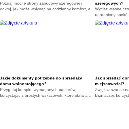
Poznaj mocne strony zabudowy szeregowej i
szeregowych?
odkryj, jak może wpłynąć na codzienny komfort, aby
Wycisz własne czte
świadomie ocenić tę opcję i podjąć decyzję
upragniony spokój
dopasowaną do swoich potrzeb.
skuteczne ekrany 
zza bocznej ściany
Jakie dokumenty potrzebne do sprzedaży
Jak sprzedać dom
domu wolnostojącego?
miejscowości?
Przygotuj komplet wymaganych papierów,
Zwiększ szanse n
korzystając z prostych wskazówek, które ułatwią Ci
bliźniaczej, korzy
sprawne zamknięcie transakcji i zwiększą pewność
pomogą Ci przygot
podczas sprzedaży.
do lokalnych kupuj