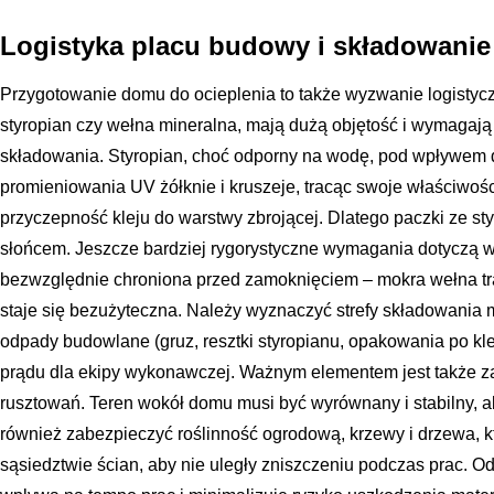
Logistyka placu budowy i składowanie
Przygotowanie domu do ocieplenia to także wyzwanie logistyczne
styropian czy wełna mineralna, mają dużą objętość i wymagaj
składowania. Styropian, choć odporny na wodę, pod wpływem d
promieniowania UV żółknie i kruszeje, tracąc swoje właściwośc
przyczepność kleju do warstwy zbrojącej. Dlatego paczki ze st
słońcem. Jeszcze bardziej rygorystyczne wymagania dotyczą we
bezwzględnie chroniona przed zamoknięciem – mokra wełna tra
staje się bezużyteczna. Należy wyznaczyć strefy składowania 
odpady budowlane (gruz, resztki styropianu, opakowania po kl
prądu dla ekipy wykonawczej. Ważnym elementem jest także 
rusztowań. Teren wokół domu musi być wyrównany i stabilny, a
również zabezpieczyć roślinność ogrodową, krzewy i drzewa, k
sąsiedztwie ścian, aby nie uległy zniszczeniu podczas prac. 