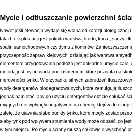
Mycie i odtłuszczanie powierzchni ści
Nawet jeśli elewacja wydaje się wolna od korozji biologicznej i
latach eksploatacji jest pokryta warstwą brudu, kurzu, sadzy i
spalin samochodowych czy dymu z kominów. Zanieczyszczenia 
przyczepność zapraw klejowych, działając jak warstwa antyad
elementem przygotowania podłoża jest dokładne umycie całej e
metodą jest mycie wodą pod ciśnieniem, które pozwala na skut
nierówności tynku. W przypadku silnych zabrudzeń tłuszczow
wody detergentów biodegradowalnych, które zemulgują tłuszcze
jednak pamiętać, aby po użyciu detergentów obficie spłukać śc
myjących nie wpłynęły negatywnie na chemię klejów do ociepl
zaletę, że ujawnia słabe punkty tynku, które mogły zostać prz
słaby tynk pod wpływem strumienia wody może odpaść, co jes
w tym miejscu. Po myciu ściany muszą całkowicie wyschnąć p