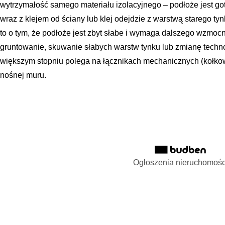
wytrzymałość samego materiału izolacyjnego – podłoże jest got
wraz z klejem od ściany lub klej odejdzie z warstwą starego ty
to o tym, że podłoże jest zbyt słabe i wymaga dalszego wzmocn
gruntowanie, skuwanie słabych warstw tynku lub zmianę techno
większym stopniu polega na łącznikach mechanicznych (kołko
nośnej muru.
Ogłoszenia nieruchomośc