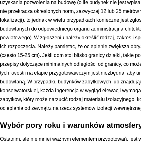
uzyskania pozwolenia na budowę (o ile budynek nie jest wpisa
nie przekracza określonych norm, zazwyczaj 12 lub 25 metrów w 
lokalizacji), to jednak w wielu przypadkach konieczne jest zgł
budowlanych do odpowiedniego organu administracji architekt
powiatowego). W zgłoszeniu należy określić rodzaj, zakres i s
ich rozpoczęcia. Należy pamiętać, że ocieplenie zwiększa obrys
(często 15-25 cm). Jeśli dom stoi blisko granicy działki, takie
przepisy dotyczące minimalnych odległości od granicy, co moż
tych kwestii na etapie przygotowawczym jest niezbędna, aby 
budowlaną. W przypadku budynków zabytkowych lub znajdujący
konserwatorskiej, każda ingerencja w wygląd elewacji wymag
zabytków, który może narzucić rodzaj materiału izolacyjnego, k
ocieplania od zewnątrz na rzecz systemów izolacji wewnętrznej
Wybór pory roku i warunków atmosfer
Ostatnim, ale nie mniej ważnym elementem przygotowań, jest