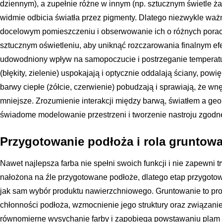
dziennym), a zupełnie różne w innym (np. sztucznym świetle ż
widmie odbicia światła przez pigmenty. Dlatego niezwykle ważn
docelowym pomieszczeniu i obserwowanie ich o różnych porac
sztucznym oświetleniu, aby uniknąć rozczarowania finalnym ef
udowodniony wpływ na samopoczucie i postrzeganie temperat
(błękity, zielenie) uspokajają i optycznie oddalają ściany, pow
barwy ciepłe (żółcie, czerwienie) pobudzają i sprawiają, że wnę
mniejsze. Zrozumienie interakcji między barwą, światłem a g
świadome modelowanie przestrzeni i tworzenie nastroju zgodn
Przygotowanie podłoża i rola gruntow
Nawet najlepsza farba nie spełni swoich funkcji i nie zapewni 
nałożona na źle przygotowane podłoże, dlatego etap przygoto
jak sam wybór produktu nawierzchniowego. Gruntowanie to pr
chłonności podłoża, wzmocnienie jego struktury oraz związani
równomierne wysychanie farby i zapobiega powstawaniu plam 