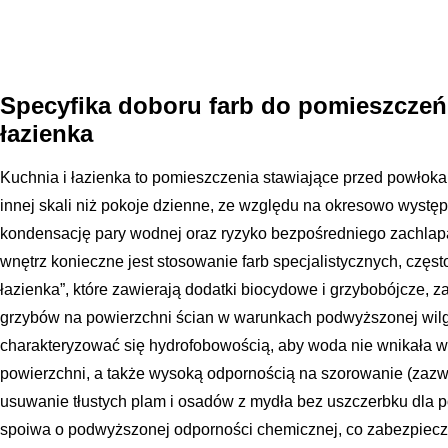
Specyfika doboru farb do pomieszczeń
łazienka
Kuchnia i łazienka to pomieszczenia stawiające przed powłok
innej skali niż pokoje dzienne, ze względu na okresowo wystę
kondensację pary wodnej oraz ryzyko bezpośredniego zachlapa
wnętrz konieczne jest stosowanie farb specjalistycznych, częs
łazienka”, które zawierają dodatki biocydowe i grzybobójcze, z
grzybów na powierzchni ścian w warunkach podwyższonej wilg
charakteryzować się hydrofobowością, aby woda nie wnikała w s
powierzchni, a także wysoką odpornością na szorowanie (zazwy
usuwanie tłustych plam i osadów z mydła bez uszczerbku dla po
spoiwa o podwyższonej odporności chemicznej, co zabezpiecz