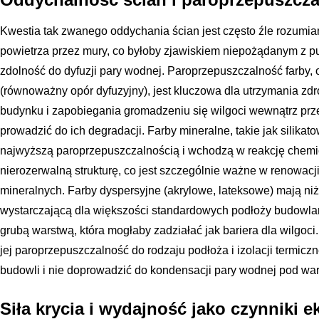
Kwestia tak zwanego oddychania ścian jest często źle rozumia
powietrza przez mury, co byłoby zjawiskiem niepożądanym z pun
zdolność do dyfuzji pary wodnej. Paroprzepuszczalność farby,
(równoważny opór dyfuzyjny), jest kluczowa dla utrzymania z
budynku i zapobiegania gromadzeniu się wilgoci wewnątrz pr
prowadzić do ich degradacji. Farby mineralne, takie jak silikat
najwyższą paroprzepuszczalnością i wchodzą w reakcję chemicz
nierozerwalną strukturę, co jest szczególnie ważne w renowac
mineralnych. Farby dyspersyjne (akrylowe, lateksowe) mają ni
wystarczającą dla większości standardowych podłoży budowlany
grubą warstwą, która mogłaby zadziałać jak bariera dla wilgoci
jej paroprzepuszczalność do rodzaju podłoża i izolacji termiczn
budowli i nie doprowadzić do kondensacji pary wodnej pod wars
Siła krycia i wydajność jako czynniki