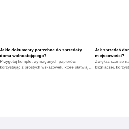
Jakie dokumenty potrzebne do sprzedaży
Jak sprzedać dom
domu wolnostojącego?
miejscowości?
Przygotuj komplet wymaganych papierów,
Zwiększ szanse n
korzystając z prostych wskazówek, które ułatwią Ci
bliźniaczej, korzy
sprawne zamknięcie transakcji i zwiększą pewność
pomogą Ci przygot
podczas sprzedaży.
do lokalnych kupuj