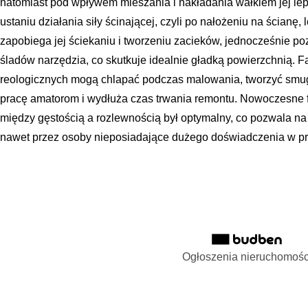
natomiast pod wpływem mieszania i nakładania wałkiem jej lep
ustaniu działania siły ścinającej, czyli po nałożeniu na ścianę
zapobiega jej ściekaniu i tworzeniu zacieków, jednocześnie poz
śladów narzędzia, co skutkuje idealnie gładką powierzchnią. 
reologicznych mogą chlapać podczas malowania, tworzyć smugi 
pracę amatorom i wydłuża czas trwania remontu. Nowoczesne f
między gęstością a rozlewnością był optymalny, co pozwala na
nawet przez osoby nieposiadające dużego doświadczenia w pr
Ogłoszenia nieruchomośc