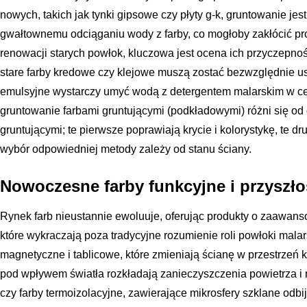
nowych, takich jak tynki gipsowe czy płyty g-k, gruntowanie jes
gwałtownemu odciąganiu wody z farby, co mogłoby zakłócić p
renowacji starych powłok, kluczowa jest ocena ich przyczepnoś
stare farby kredowe czy klejowe muszą zostać bezwzględnie usu
emulsyjne wystarczy umyć wodą z detergentem malarskim w cel
gruntowanie farbami gruntującymi (podkładowymi) różni się od
gruntującymi; te pierwsze poprawiają krycie i kolorystykę, te d
wybór odpowiedniej metody zależy od stanu ściany.
Nowoczesne farby funkcyjne i przyszło
Rynek farb nieustannie ewoluuje, oferując produkty o zaawan
które wykraczają poza tradycyjne rozumienie roli powłoki mala
magnetyczne i tablicowe, które zmieniają ścianę w przestrzeń kr
pod wpływem światła rozkładają zanieczyszczenia powietrza i 
czy farby termoizolacyjne, zawierające mikrosfery szklane odb