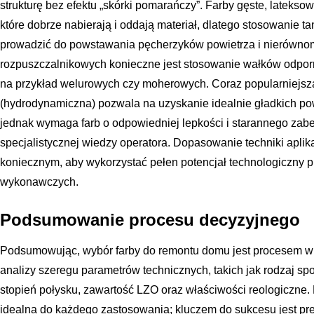
strukturę bez efektu „skórki pomarańczy”. Farby gęste, lateks
które dobrze nabierają i oddają materiał, dlatego stosowanie
prowadzić do powstawania pęcherzyków powietrza i nierównom
rozpuszczalnikowych konieczne jest stosowanie wałków odporn
na przykład welurowych czy moherowych. Coraz popularniejs
(hydrodynamiczna) pozwala na uzyskanie idealnie gładkich pow
jednak wymaga farb o odpowiedniej lepkości i starannego zab
specjalistycznej wiedzy operatora. Dopasowanie techniki aplika
koniecznym, aby wykorzystać pełen potencjał technologiczny 
wykonawczych.
Podsumowanie procesu decyzyjnego
Podsumowując, wybór farby do remontu domu jest procesem 
analizy szeregu parametrów technicznych, takich jak rodzaj sp
stopień połysku, zawartość LZO oraz właściwości reologiczne. N
idealna do każdego zastosowania; kluczem do sukcesu jest p