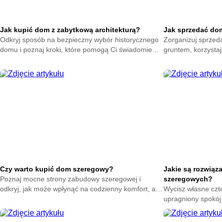
Jak kupić dom z zabytkową architekturą?
Jak sprzedać dom 
Odkryj sposób na bezpieczny wybór historycznego
Zorganizuj sprzed
domu i poznaj kroki, które pomogą Ci świadomie
gruntem, korzysta
podjąć decyzję oraz ocenić najważniejsze elementy
pomogą Ci przygot
przed zakupem.
sprawnie przeprow
Czy warto kupić dom szeregowy?
Jakie są rozwiąz
Poznaj mocne strony zabudowy szeregowej i
szeregowych?
odkryj, jak może wpłynąć na codzienny komfort, aby
Wycisz własne czte
świadomie ocenić tę opcję i podjąć decyzję
upragniony spokój
dopasowaną do swoich potrzeb.
skuteczne ekrany 
zza bocznej ściany