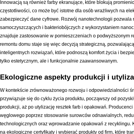
Innowacją są również farby ekranujące, które blokują promien
częstotliwości, co może być istotne dla osób wrażliwych na el
zabezpieczyć dane cyfrowe. Rozwój nanotechnologii pozwala 
samoczyszczących i bakteriobójczych z wykorzystaniem nanocz
znajduje zastosowanie w pomieszczeniach o podwyższonym reż
remontu domu staje się więc decyzją strategiczną, pozwalają
inteligentnych rozwiązań, które podnoszą komfort życia i bezp
tylko estetycznym, ale i funkcjonalnie zaawansowanym.
Ekologiczne aspekty produkcji i utyliza
W kontekście zrównoważonego rozwoju i odpowiedzialności ś
przywiązuje się do cyklu życia produktu, począwszy od pozys
produkcji, aż po utylizację resztek farb i opakowań. Producenci
węglowego poprzez stosowanie surowców odnawialnych, redu
technologicznych oraz wprowadzanie opakowań z recyklingu.
na ekologiczne certyfikaty i wybierać produkty od firm, które t