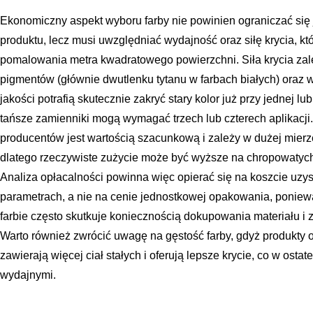
Ekonomiczny aspekt wyboru farby nie powinien ograniczać się j
produktu, lecz musi uwzględniać wydajność oraz siłę krycia, k
pomalowania metra kwadratowego powierzchni. Siła krycia zależ
pigmentów (głównie dwutlenku tytanu w farbach białych) oraz w
jakości potrafią skutecznie zakryć stary kolor już przy jednej
tańsze zamienniki mogą wymagać trzech lub czterech aplikacj
producentów jest wartością szacunkową i zależy w dużej mierze
dlatego rzeczywiste zużycie może być wyższe na chropowatych 
Analiza opłacalności powinna więc opierać się na koszcie uz
parametrach, a nie na cenie jednostkowej opakowania, poniew
farbie często skutkuje koniecznością dokupowania materiału 
Warto również zwrócić uwagę na gęstość farby, gdyż produkty 
zawierają więcej ciał stałych i oferują lepsze krycie, co w osta
wydajnymi.