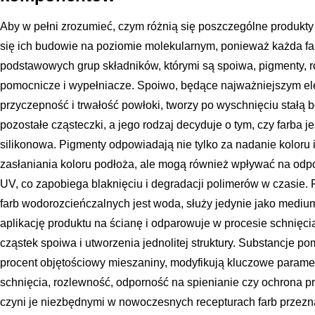
Aby w pełni zrozumieć, czym różnią się poszczególne produkty 
się ich budowie na poziomie molekularnym, ponieważ każda far
podstawowych grup składników, którymi są spoiwa, pigmenty, r
pomocnicze i wypełniacze. Spoiwo, będące najważniejszym e
przyczepność i trwałość powłoki, tworzy po wyschnięciu stałą 
pozostałe cząsteczki, a jego rodzaj decyduje o tym, czy farba j
silikonowa. Pigmenty odpowiadają nie tylko za nadanie koloru i 
zasłaniania koloru podłoża, ale mogą również wpływać na od
UV, co zapobiega blaknięciu i degradacji polimerów w czasie.
farb wodorozcieńczalnych jest woda, służy jedynie jako mediu
aplikację produktu na ścianę i odparowuje w procesie schnięci
cząstek spoiwa i utworzenia jednolitej struktury. Substancje p
procent objętościowy mieszaniny, modyfikują kluczowe parametr
schnięcia, rozlewność, odporność na spienianie czy ochrona p
czyni je niezbędnymi w nowoczesnych recepturach farb przez