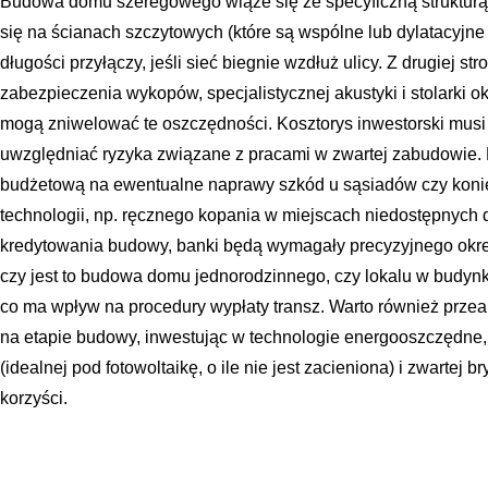
Budowa domu szeregowego wiąże się ze specyficzną strukturą 
się na ścianach szczytowych (które są wspólne lub dylatacyjne
długości przyłączy, jeśli sieć biegnie wzdłuż ulicy. Z drugiej str
zabezpieczenia wykopów, specjalistycznej akustyki i stolarki
mogą zniwelować te oszczędności. Kosztorys inwestorski musi
uwzględniać ryzyka związane z pracami w zwartej zabudowie.
budżetową na ewentualne naprawy szkód u sąsiadów czy koni
technologii, np. ręcznego kopania w miejscach niedostępnych 
kredytowania budowy, banki będą wymagały precyzyjnego okreś
czy jest to budowa domu jednorodzinnego, czy lokalu w budynk
co ma wpływ na procedury wypłaty transz. Warto również przea
na etapie budowy, inwestując w technologie energooszczędne, 
(idealnej pod fotowoltaikę, o ile nie jest zacieniona) i zwartej
korzyści.