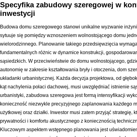
Specyfika zabudowy szeregowej w kon
inwestycji
Budowa domu szeregowego stanowi unikalne wyzwanie inżyniery
sytuuje się pomiędzy wznoszeniem wolnostojącego domu jedno
wielorodzinnego. Planowanie takiego przedsięwzięcia wymaga
fundamentalnych różnic w dynamice konstrukcji, gospodarowania
sąsiedzkich. W przeciwieństwie do domu wolnostojącego, gdzi
autonomię w zakresie kształtowania bryły i otoczenia, dom sz
układanki urbanistycznej. Każda decyzja projektowa, od głęb
kąt nachylenia połaci dachowej, musi uwzględniać istnienie s
urbanistyki, zabudowa szeregowa jest formą intensyfikacji wyko
konieczność niezwykle precyzyjnego zaplanowania każdego m
użytkowej oraz działki. Inwestor musi zatem przyjąć strategię, 
prywatności i komfortu akustycznego z koniecznością technicz
Kluczowym aspektem wstępnego planowania jest uświadomieni