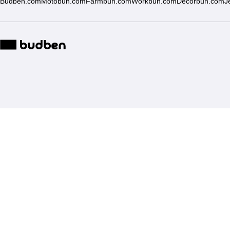
Budben.com
Motobun.com
Farmbun.com
Workbun.com
Decorbun.com
J