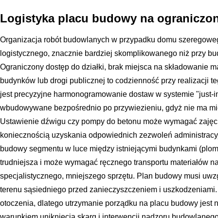
Logistyka placu budowy na ograniczone
Organizacja robót budowlanych w przypadku domu szeregowe
logistycznego, znacznie bardziej skomplikowanego niż przy b
Ograniczony dostęp do działki, brak miejsca na składowanie ma
budynków lub drogi publicznej to codzienność przy realizacji t
jest precyzyjne harmonogramowanie dostaw w systemie "just-in-
wbudowywane bezpośrednio po przywiezieniu, gdyż nie ma mi
Ustawienie dźwigu czy pompy do betonu może wymagać zajęci
koniecznością uzyskania odpowiednich zezwoleń administracyj
budowy segmentu w luce między istniejącymi budynkami (plomba
trudniejsza i może wymagać ręcznego transportu materiałów na
specjalistycznego, mniejszego sprzętu. Plan budowy musi uwz
terenu sąsiedniego przed zanieczyszczeniem i uszkodzeniami. P
otoczenia, dlatego utrzymanie porządku na placu budowy jest nie
warunkiem uniknięcia skarg i interwencji nadzoru budowlanego