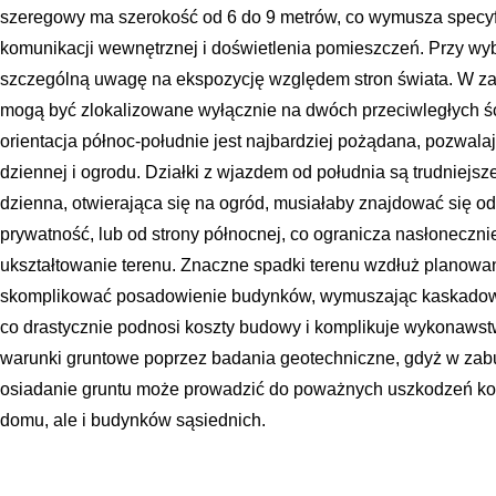
szeregowy ma szerokość od 6 do 9 metrów, co wymusza specyf
komunikacji wewnętrznej i doświetlenia pomieszczeń. Przy wyb
szczególną uwagę na ekspozycję względem stron świata. W z
mogą być zlokalizowane wyłącznie na dwóch przeciwległych ści
orientacja północ-południe jest najbardziej pożądana, pozwala
dziennej i ogrodu. Działki z wjazdem od południa są trudniejsz
dzienna, otwierająca się na ogród, musiałaby znajdować się od 
prywatność, lub od strony północnej, co ogranicza nasłoneczni
ukształtowanie terenu. Znaczne spadki terenu wzdłuż planow
skomplikować posadowienie budynków, wymuszając kaskadowe
co drastycznie podnosi koszty budowy i komplikuje wykonawst
warunki gruntowe poprzez badania geotechniczne, gdyż w zab
osiadanie gruntu może prowadzić do poważnych uszkodzeń kon
domu, ale i budynków sąsiednich.