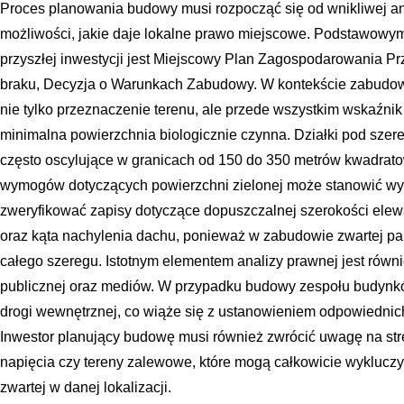
Proces planowania budowy musi rozpocząć się od wnikliwej an
możliwości, jakie daje lokalne prawo miejscowe. Podstawowy
przyszłej inwestycji jest Miejscowy Plan Zagospodarowania Pr
braku, Decyzja o Warunkach Zabudowy. W kontekście zabudow
nie tylko przeznaczenie terenu, ale przede wszystkim wskaźni
minimalna powierzchnia biologicznie czynna. Działki pod szer
często oscylujące w granicach od 150 do 350 metrów kwadratow
wymogów dotyczących powierzchni zielonej może stanowić wy
zweryfikować zapisy dotyczące dopuszczalnej szerokości elewa
oraz kąta nachylenia dachu, ponieważ w zabudowie zwartej pa
całego szeregu. Istotnym elementem analizy prawnej jest równi
publicznej oraz mediów. W przypadku budowy zespołu budynk
drogi wewnętrznej, co wiąże się z ustanowieniem odpowiednich
Inwestor planujący budowę musi również zwrócić uwagę na stre
napięcia czy tereny zalewowe, które mogą całkowicie wyklucz
zwartej w danej lokalizacji.