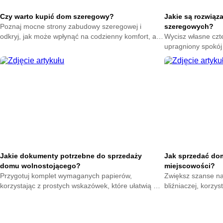
Czy warto kupić dom szeregowy?
Jakie są rozwiąz
Poznaj mocne strony zabudowy szeregowej i
szeregowych?
odkryj, jak może wpłynąć na codzienny komfort, aby
Wycisz własne czte
świadomie ocenić tę opcję i podjąć decyzję
upragniony spokój
dopasowaną do swoich potrzeb.
skuteczne ekrany 
zza bocznej ściany
Jakie dokumenty potrzebne do sprzedaży
Jak sprzedać dom
domu wolnostojącego?
miejscowości?
Przygotuj komplet wymaganych papierów,
Zwiększ szanse n
korzystając z prostych wskazówek, które ułatwią Ci
bliźniaczej, korzy
sprawne zamknięcie transakcji i zwiększą pewność
pomogą Ci przygot
podczas sprzedaży.
do lokalnych kupuj