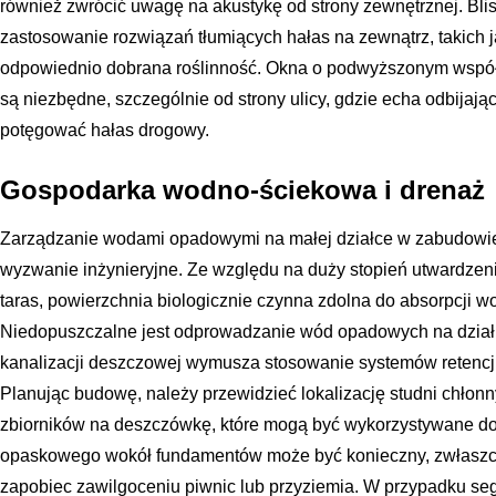
również zwrócić uwagę na akustykę od strony zewnętrznej. B
zastosowanie rozwiązań tłumiących hałas na zewnątrz, takich 
odpowiednio dobrana roślinność. Okna o podwyższonym współc
są niezbędne, szczególnie od strony ulicy, gdzie echa odbijaj
potęgować hałas drogowy.
Gospodarka wodno-ściekowa i drenaż
Zarządzanie wodami opadowymi na małej działce w zabudowie
wyzwanie inżynieryjne. Ze względu na duży stopień utwardzeni
taras, powierzchnia biologicznie czynna zdolna do absorpcji w
Niedopuszczalne jest odprowadzanie wód opadowych na działk
kanalizacji deszczowej wymusza stosowanie systemów retencji
Planując budowę, należy przewidzieć lokalizację studni chłonn
zbiorników na deszczówkę, które mogą być wykorzystywane d
opaskowego wokół fundamentów może być konieczny, zwłaszcz
zapobiec zawilgoceniu piwnic lub przyziemia. W przypadku 