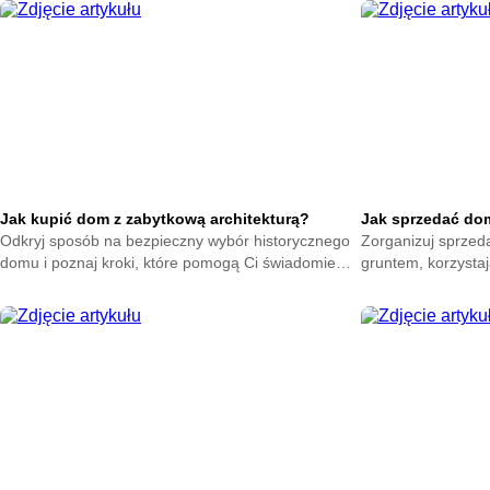
Jak kupić dom z zabytkową architekturą?
Jak sprzedać dom 
Odkryj sposób na bezpieczny wybór historycznego
Zorganizuj sprzed
domu i poznaj kroki, które pomogą Ci świadomie
gruntem, korzysta
podjąć decyzję oraz ocenić najważniejsze elementy
pomogą Ci przygot
przed zakupem.
sprawnie przeprow