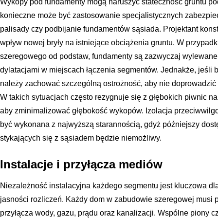
Wykopy pod fundamenty mogą naruszyć stateczność gruntu pod
konieczne może być zastosowanie specjalistycznych zabezpiecz
palisady czy podbijanie fundamentów sąsiada. Projektant kons
wpływ nowej bryły na istniejące obciążenia gruntu. W przypa
szeregowego od podstaw, fundamenty są zazwyczaj wylewane ja
dylatacjami w miejscach łączenia segmentów. Jednakże, jeśli
należy zachować szczególną ostrożność, aby nie doprowadzić 
W takich sytuacjach często rezygnuje się z głębokich piwnic 
aby zminimalizować głębokość wykopów. Izolacja przeciwwilg
być wykonana z najwyższą starannością, gdyż późniejszy dos
stykających się z sąsiadem będzie niemożliwy.
Instalacje i przyłącza mediów
Niezależność instalacyjna każdego segmentu jest kluczowa dla
jasności rozliczeń. Każdy dom w zabudowie szeregowej musi 
przyłącza wody, gazu, prądu oraz kanalizacji. Wspólne piony cz