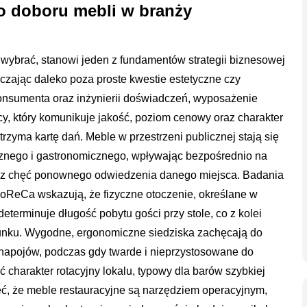
 doboru mebli w branży
i wybrać, stanowi jeden z fundamentów strategii biznesowej
zając daleko poza proste kwestie estetyczne czy
konsumenta oraz inżynierii doświadczeń, wyposażenie
y, który komunikuje jakość, poziom cenowy oraz charakter
zyma kartę dań. Meble w przestrzeni publicznej stają się
cznego i gastronomicznego, wpływając bezpośrednio na
az chęć ponownego odwiedzenia danego miejsca. Badania
oReCa wskazują, że fizyczne otoczenie, określane w
determinuje długość pobytu gości przy stole, co z kolei
hunku. Wygodne, ergonomiczne siedziska zachęcają do
napojów, podczas gdy twarde i nieprzystosowane do
 charakter rotacyjny lokalu, typowy dla barów szybkiej
ć, że meble restauracyjne są narzędziem operacyjnym,