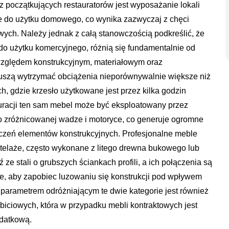
oczątkujących restauratorów jest wyposażanie lokali
 do użytku domowego, co wynika zazwyczaj z chęci
wych. Należy jednak z całą stanowczością podkreślić, że
do użytku komercyjnego, różnią się fundamentalnie od
ględem konstrukcyjnym, materiałowym oraz
muszą wytrzymać obciążenia nieporównywalnie większe niż
, gdzie krzesło użytkowane jest przez kilka godzin
auracji ten sam mebel może być eksploatowany przez
o zróżnicowanej wadze i motoryce, co generuje ogromne
łączeń elementów konstrukcyjnych. Profesjonalne meble
elaże, często wykonane z litego drewna bukowego lub
e stali o grubszych ściankach profili, a ich połączenia są
e, aby zapobiec luzowaniu się konstrukcji pod wpływem
m parametrem odróżniającym te dwie kategorie jest również
 obiciowych, która w przypadku mebli kontraktowych jest
odatkową.