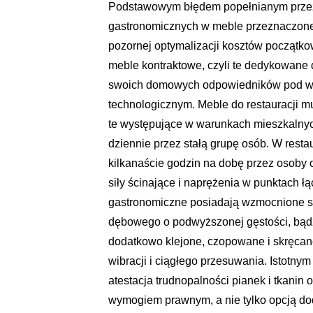
Podstawowym błędem popełnianym przez p
gastronomicznych w meble przeznaczone
pozornej optymalizacji kosztów początko
meble kontraktowe, czyli te dedykowane 
swoich domowych odpowiedników pod wz
technologicznym. Meble do restauracji 
te występujące w warunkach mieszkalnych
dziennie przez stałą grupę osób. W rest
kilkanaście godzin na dobę przez osoby 
siły ścinające i naprężenia w punktach 
gastronomiczne posiadają wzmocnione st
dębowego o podwyższonej gęstości, bądź z
dodatkowo klejone, czopowane i skręcan
wibracji i ciągłego przesuwania. Istotny
atestacja trudnopalności pianek i tkanin
wymogiem prawnym, a nie tylko opcją d