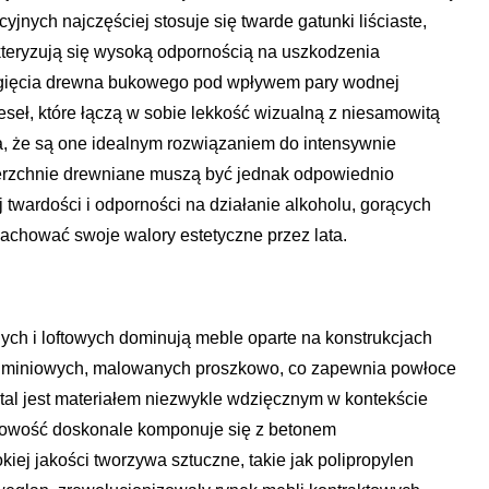
jnych najczęściej stosuje się twarde gatunki liściaste,
rakteryzują się wysoką odpornością na uszkodzenia
 gięcia drewna bukowego pod wpływem pary wodnej
eseł, które łączą w sobie lekkość wizualną z niesamowitą
a, że są one idealnym rozwiązaniem do intensywnie
erzchnie drewniane muszą być jednak odpowiednio
twardości i odporności na działanie alkoholu, gorących
achować swoje walory estetyczne przez lata.
ch i loftowych dominują meble oparte na konstrukcjach
luminiowych, malowanych proszkowo, co zapewnia powłoce
tal jest materiałem niezwykle wdzięcznym w kontekście
surowość doskonale komponuje się z betonem
kiej jakości tworzywa sztuczne, takie jak polipropylen