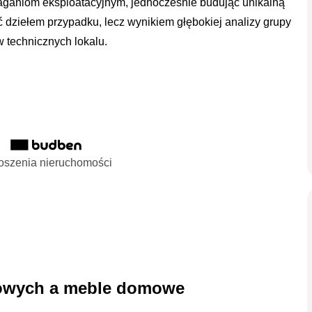
aganiom eksploatacyjnym, jednocześnie budując unikalną
 dziełem przypadku, lecz wynikiem głębokiej analizy grupy
 technicznych lokalu.
oszenia nieruchomości
towych a meble domowe