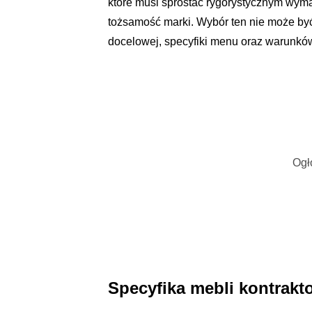
które musi sprostać rygorystycznym wym
tożsamość marki. Wybór ten nie może być
docelowej, specyfiki menu oraz warunków
Ogł
Specyfika mebli kontrak