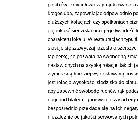
posiłków. Prawidłowo zaprojektowane kr
kręgosłupa, zapewniając odpowiednie pod
dłuższych kolacjach czy spotkaniach biz
głębokość siedziska oraz jego twardość t
charakteru lokalu. W restauracjach typu f
stosuje się zazwyczaj krzesła o szerszyc
tapicerkę, co pozwala na swobodną zmianę
nastawionych na szybką rotację, takich ja
wymuszają bardziej wyprostowaną postaw
jest relacja wysokości siedziska do blat
aby zapewnić swobodę ruchów rąk podcz
nogi pod blatem. Ignorowanie zasad erg
bezpośrednio przekłada się na ich nega
niezależnie od jakości serwowanych potr