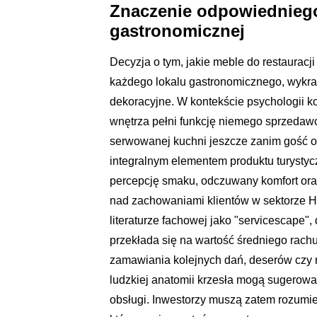
Znaczenie odpowiedniego
gastronomicznej
Decyzja o tym, jakie meble do restauracj
każdego lokalu gastronomicznego, wykrac
dekoracyjne. W kontekście psychologii 
wnętrza pełni funkcję niemego sprzedawc
serwowanej kuchni jeszcze zanim gość otr
integralnym elementem produktu turysty
percepcję smaku, odczuwany komfort or
nad zachowaniami klientów w sektorze H
literaturze fachowej jako "servicescape", 
przekłada się na wartość średniego rac
zamawiania kolejnych dań, deserów czy 
ludzkiej anatomii krzesła mogą sugerować
obsługi. Inwestorzy muszą zatem rozumie