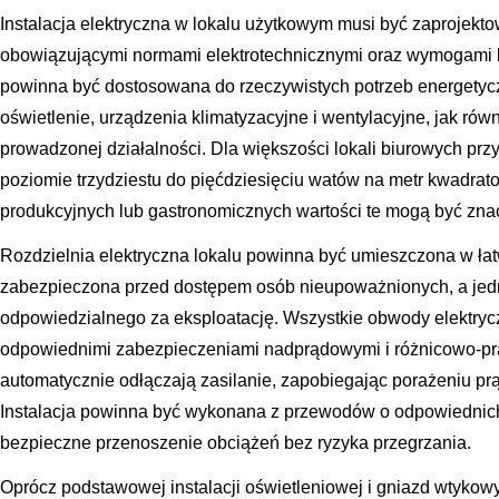
Instalacja elektryczna w lokalu użytkowym musi być zaprojekt
obowiązującymi normami elektrotechnicznymi oraz wymogami 
powinna być dostosowana do rzeczywistych potrzeb energetyc
oświetlenie, urządzenia klimatyzacyjne i wentylacyjne, jak ró
prowadzonej działalności. Dla większości lokali biurowych pr
poziomie trzydziestu do pięćdziesięciu watów na metr kwadratow
produkcyjnych lub gastronomicznych wartości te mogą być zna
Rozdzielnia elektryczna lokalu powinna być umieszczona w ła
zabezpieczona przed dostępem osób nieupoważnionych, a jed
odpowiedzialnego za eksploatację. Wszystkie obwody elektry
odpowiednimi zabezpieczeniami nadprądowymi i różnicowo-prą
automatycznie odłączają zasilanie, zapobiegając porażeniu pr
Instalacja powinna być wykonana z przewodów o odpowiednich
bezpieczne przenoszenie obciążeń bez ryzyka przegrzania.
Oprócz podstawowej instalacji oświetleniowej i gniazd wtyko