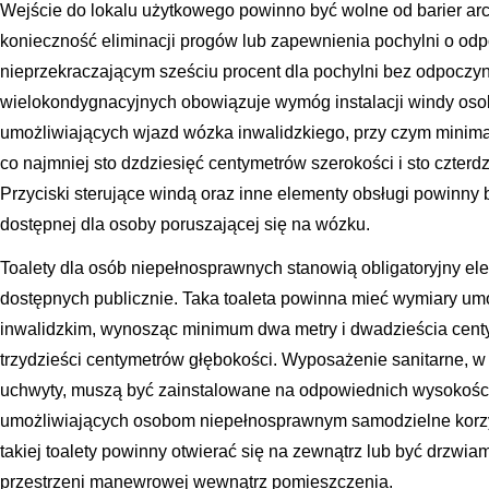
Wejście do lokalu użytkowego powinno być wolne od barier arc
konieczność eliminacji progów lub zapewnienia pochylni o od
nieprzekraczającym sześciu procent dla pochylni bez odpocz
wielokondygnacyjnych obowiązuje wymóg instalacji windy os
umożliwiających wjazd wózka inwalidzkiego, przy czym minim
co najmniej sto dzdziesięć centymetrów szerokości i sto czterd
Przyciski sterujące windą oraz inne elementy obsługi powinn
dostępnej dla osoby poruszającej się na wózku.
Toalety dla osób niepełnosprawnych stanowią obligatoryjny e
dostępnych publicznie. Taka toaleta powinna mieć wymiary 
inwalidzkim, wynosząc minimum dwa metry i dwadzieścia centy
trzydzieści centymetrów głębokości. Wyposażenie sanitarne, 
uchwyty, muszą być zainstalowane na odpowiednich wysokości
umożliwiających osobom niepełnosprawnym samodzielne korzys
takiej toalety powinny otwierać się na zewnątrz lub być drzwi
przestrzeni manewrowej wewnątrz pomieszczenia.