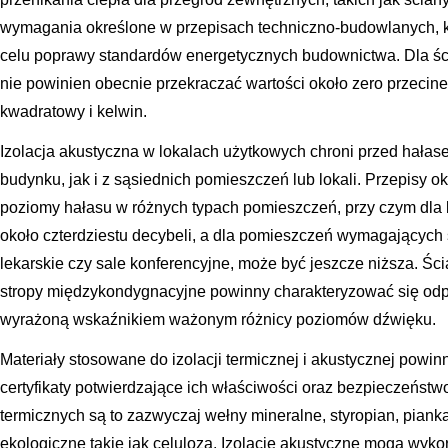
wymagania określone w przepisach techniczno-budowlanych, k
celu poprawy standardów energetycznych budownictwa. Dla śc
nie powinien obecnie przekraczać wartości około zero przecine
kwadratowy i kelwin.
Izolacja akustyczna w lokalach użytkowych chroni przed hał
budynku, jak i z sąsiednich pomieszczeń lub lokali. Przepisy
poziomy hałasu w różnych typach pomieszczeń, przy czym dla 
około czterdziestu decybeli, a dla pomieszczeń wymagających s
lekarskie czy sale konferencyjne, może być jeszcze niższa. Śc
stropy międzykondygnacyjne powinny charakteryzować się odp
wyrażoną wskaźnikiem ważonym różnicy poziomów dźwięku.
Materiały stosowane do izolacji termicznej i akustycznej powin
certyfikaty potwierdzające ich właściwości oraz bezpieczeństw
termicznych są to zazwyczaj wełny mineralne, styropian, piank
ekologiczne takie jak celuloza. Izolacje akustyczne mogą wykor