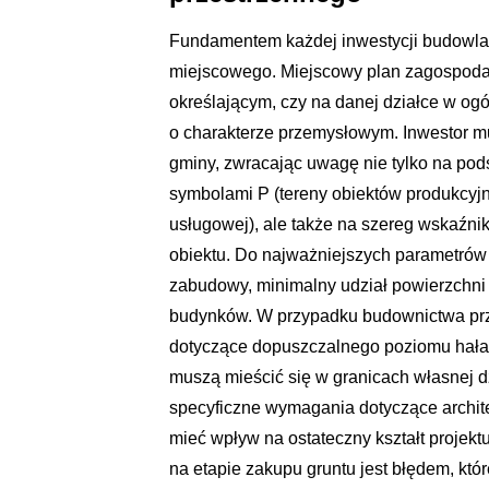
Fundamentem każdej inwestycji budowlan
miejscowego. Miejscowy plan zagospod
określającym, czy na danej działce w og
o charakterze przemysłowym. Inwestor m
gminy, zwracając uwagę nie tylko na po
symbolami P (tereny obiektów produkcyj
usługowej), ale także na szereg wskaźni
obiektu. Do najważniejszych parametró
zabudowy, minimalny udział powierzchni
budynków. W przypadku budownictwa pr
dotyczące dopuszczalnego poziomu hałasu
muszą mieścić się w granicach własnej d
specyficzne wymagania dotyczące architek
mieć wpływ na ostateczny kształt proje
na etapie zakupu gruntu jest błędem, kt