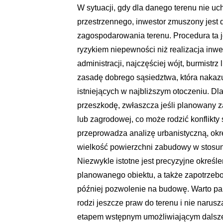
W sytuacji, gdy dla danego terenu nie 
przestrzennego, inwestor zmuszony jest 
zagospodarowania terenu. Procedura ta 
ryzykiem niepewności niż realizacja inw
administracji, najczęściej wójt, burmistr
zasadę dobrego sąsiedztwa, która nakaz
istniejących w najbliższym otoczeniu. Dl
przeszkodę, zwłaszcza jeśli planowany
lub zagrodowej, co może rodzić konflikty
przeprowadza analizę urbanistyczną, okre
wielkość powierzchni zabudowy w stosunk
Niezwykle istotne jest precyzyjne określ
planowanego obiektu, a także zapotrzeb
później pozwolenie na budowę. Warto pa
rodzi jeszcze praw do terenu i nie narus
etapem wstępnym umożliwiającym dalsze