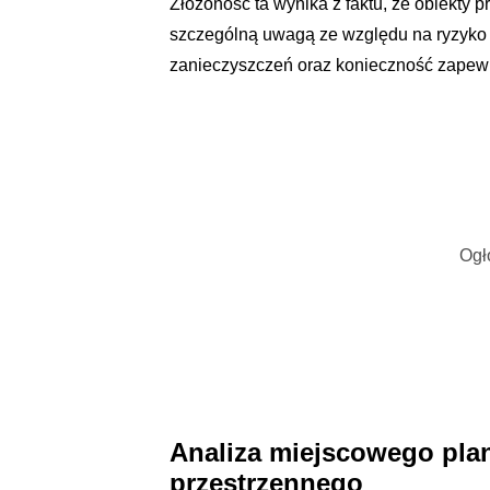
Złożoność ta wynika z faktu, że obiekty
szczególną uwagą ze względu na ryzyko 
zanieczyszczeń oraz konieczność zapewn
Ogł
Analiza miejscowego pl
przestrzennego