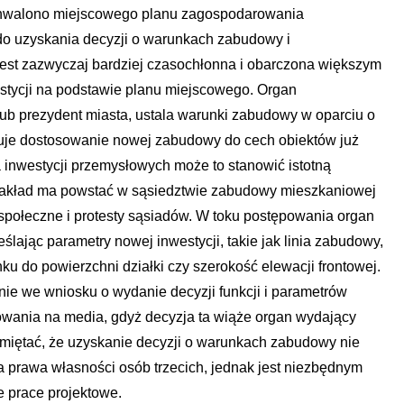
uchwalono miejscowego planu zagospodarowania
do uzyskania decyzji o warunkach zabudowy i
jest zazwyczaj bardziej czasochłonna i obarczona większym
estycji na podstawie planu miejscowego. Organ
z lub prezydent miasta, ustala warunki zabudowy w oparciu o
uje dostosowanie nowej zabudowy do cech obiektów już
a inwestycji przemysłowych może to stanowić istotną
 zakład ma powstać w sąsiedztwie zabudowy mieszkaniowej
 społeczne i protesty sąsiadów. W toku postępowania organ
ślając parametry nowej inwestycji, takie jak linia zabudowy,
u do powierzchni działki czy szerokość elewacji frontowej.
enie we wniosku o wydanie decyzji funkcji i parametrów
owania na media, gdyż decyzja ta wiąże organ wydający
miętać, że uzyskanie decyzji o warunkach zabudowy nie
za prawa własności osób trzecich, jednak jest niezbędnym
 prace projektowe.