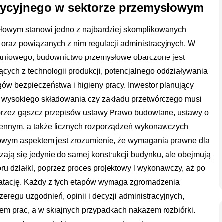
tycyjnego w sektorze przemysłowym
ysłowym stanowi jedno z najbardziej skomplikowanych
raz powiązanych z nim regulacji administracyjnych. W
aniowego, budownictwo przemysłowe obarczone jest
ych z technologii produkcji, potencjalnego oddziaływania
ów bezpieczeństwa i higieny pracy. Inwestor planujący
u wysokiego składowania czy zakładu przetwórczego musi
 przez gąszcz przepisów ustawy Prawo budowlane, ustawy o
zennym, a także licznych rozporządzeń wykonawczych
zowym aspektem jest zrozumienie, że wymagania prawne dla
ją się jedynie do samej konstrukcji budynku, ale obejmują
ru działki, poprzez proces projektowy i wykonawczy, aż po
oatację. Każdy z tych etapów wymaga zgromadzenia
eregu uzgodnień, opinii i decyzji administracyjnych,
em prac, a w skrajnych przypadkach nakazem rozbiórki.