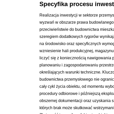
Specyfika procesu inwes
Realizacja inwestycji w sektorze przem
wyzwań w obszarze prawa budowlanego o
przeciwieństwie do budownictwa mieszk
szeregiem dodatkowych rygorów wynikając
na środowisko oraz specyficznych wymog
wzniesienie hali produkcyjnej, magazyn
liczyć się z koniecznością nawigowania
planowaniu i zagospodarowaniu przestr
określających warunki techniczne. Kluc
budownictwa przemysłowego nie ogranicza
cały cykl życia obiektu, od momentu wybo
procedury odbiorowe i późniejszą ekspl
obszernej dokumentacji oraz uzyskania sz
których brak może skutkować wstrzymani