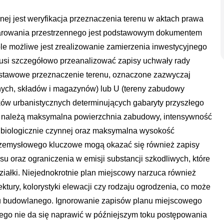
ej jest weryfikacja przeznaczenia terenu w aktach prawa
arowania przestrzennego jest podstawowym dokumentem
óle możliwe jest zrealizowanie zamierzenia inwestycyjnego
usi szczegółowo przeanalizować zapisy uchwały rady
dstawowe przeznaczenie terenu, oznaczone zazwyczaj
nych, składów i magazynów) lub U (tereny zabudowy
ków urbanistycznych determinujących gabaryty przyszłego
w należą maksymalna powierzchnia zabudowy, intensywność
 biologicznie czynnej oraz maksymalna wysokość
zemysłowego kluczowe mogą okazać się również zapisy
 oraz ograniczenia w emisji substancji szkodliwych, które
ziałki. Niejednokrotnie plan miejscowy narzuca również
tury, kolorystyki elewacji czy rodzaju ogrodzenia, co może
ktu budowlanego. Ignorowanie zapisów planu miejscowego
órego nie da się naprawić w późniejszym toku postępowania